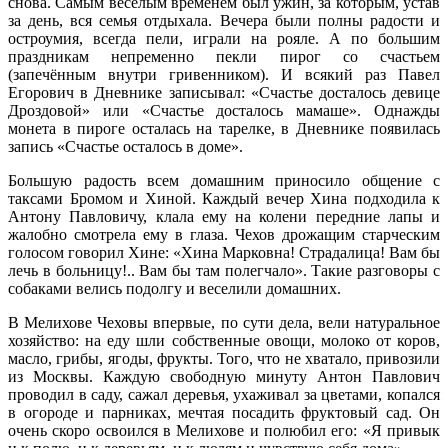
снова. Самым весёлым временем был ужин, за которым, устав
за день, вся семья отдыхала. Вечера были полны радости и
остроумия, всегда пели, играли на рояле. А по большим
праздникам непременно пекли пирог со счастьем
(запечённым внутри гривенником). И всякий раз Павел
Егорович в Дневнике записывал: «Счастье досталось девице
Дроздовой» или «Счастье досталось мамаше». Однажды
монета в пироге осталась на тарелке, в Дневнике появилась
запись «Счастье осталось в доме».
Большую радость всем домашним приносило общение с
таксами Бромом и Хиной. Каждый вечер Хина подходила к
Антону Павловичу, клала ему на колени передние лапы и
жалобно смотрела ему в глаза. Чехов дрожащим старческим
голосом говорил Хине: «Хина Марковна! Страдалица! Вам бы
лечь в больницу!.. Вам бы там полегчало». Такие разговоры с
собаками велись подолгу и веселили домашних.
В Мелихове Чеховы впервые, по сути дела, вели натуральное
хозяйство: на еду шли собственные овощи, молоко от коров,
масло, грибы, ягоды, фрукты. Того, что не хватало, привозили
из Москвы. Каждую свободную минуту Антон Павлович
проводил в саду, сажал деревья, ухаживал за цветами, копался
в огороде и парниках, мечтая посадить фруктовый сад. Он
очень скоро освоился в Мелихове и полюбил его: «Я привык