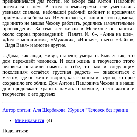
предназначался для гостей, но вскоре сам Антон Павлович
поселился в нём. В этом тереме-теремке еле уместились
узенькая спальня, небольшой рабочий кабинет и крошечная
приёмная для больных. Именно здесь, в тишине этого домика,
где никто не мешал Чехову работать, родились замечательные
произведения. За семь лет жизни в Мелихове он написал
около сорока произведений: «Палата № 6», «Анна на шее»,
«Дом с мезонином», «Мужики», «Ионыч», пьесы «Чайка»,
«Дядя Ваня» и многие другие.
…Дома, как люди, живут, стареют, умирают. Бывает так, что
дом переживёт человека. И если жизнь и творчество этого
человека оставили память о себе, то нам и следующим
поколениям остаётся грустная радость — знакомиться с
местом, где он жил и творил, как с одним из зеркал, которое
сохранило его облик. Дом Антона Павловича Чехова и в наши
дни продолжает хранить память о хозяине, о его жизни и
творчестве, о его друзьях.
Автор статьи: Аля Щербакова. Журнал "Человек без границ"
Мне нравится
(4)
Поделиться: