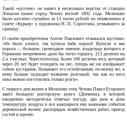
Такой «кусочек» он нашел в нескольких верстах от станции
Лопасня (ныне город Чехов) весной 1892 года. Мелихово
было куплено случайно за 13 тысяч рублей по объявлению в
газете «Курьер» у художника Н. П. Сорохтана, уезжавшего за
границу.
О своём приобретении Антон Павлович отзывался шутливо:
«Не было хлопот, так купила баба порося! Купили и мы
порося — большое, громоздкое имение, владельцу которого в
Германии непременно дали бы титул герцога. 213 десятин на
2-х участках. Чересполосица. Более 100 десятин лесу, который
через 20 лет будет походить на лес, теперь же он изображает
собою кустарник. Называют его оглобельным, по-моему же, к
нему больше подходит название розговый, так как из него
пока можно изготовлять только розги».
С первого дня жизни в Мелихове отец Чехова Павел Егорович
завёл большую конторскую книгу (Дневник), в которой
ежедневно методически отмечал погоду, два раза в день
температуру воздуха и все кажущиеся ему важными события
деревенской жизни: распорядок хозяйственных работ, приезд
гостей и прочее.