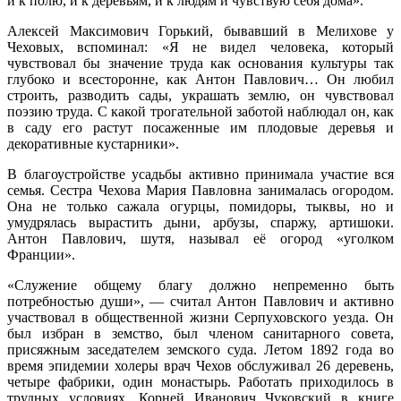
и к полю, и к деревьям, и к людям и чувствую себя дома».
Алексей Максимович Горький, бывавший в Мелихове у
Чеховых, вспоминал: «Я не видел человека, который
чувствовал бы значение труда как основания культуры так
глубоко и всесторонне, как Антон Павлович… Он любил
строить, разводить сады, украшать землю, он чувствовал
поэзию труда. С какой трогательной заботой наблюдал он, как
в саду его растут посаженные им плодовые деревья и
декоративные кустарники».
В благоустройстве усадьбы активно принимала участие вся
семья. Сестра Чехова Мария Павловна занималась огородом.
Она не только сажала огурцы, помидоры, тыквы, но и
умудрялась вырастить дыни, арбузы, спаржу, артишоки.
Антон Павлович, шутя, называл её огород «уголком
Франции».
«Служение общему благу должно непременно быть
потребностью души», — считал Антон Павлович и активно
участвовал в общественной жизни Серпуховского уезда. Он
был избран в земство, был членом санитарного совета,
присяжным заседателем земского суда. Летом 1892 года во
время эпидемии холеры врач Чехов обслуживал 26 деревень,
четыре фабрики, один монастырь. Работать приходилось в
трудных условиях. Корней Иванович Чуковский в книге