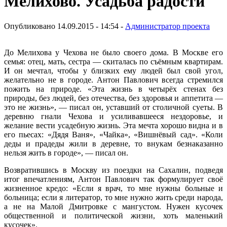
Мелихово. Усадьба радости
Опубликовано 14.09.2015 - 14:54 -
Администратор проекта
До Мелихова у Чехова не было своего дома. В Москве его
семья: отец, мать, сестра — скиталась по съёмным квартирам.
И он мечтал, чтобы у близких ему людей был свой угол,
желательно не в городе. Антон Павлович всегда стремился
пожить на природе. «Эта жизнь в четырёх стенах без
природы, без людей, без отечества, без здоровья и аппетита —
это не жизнь», — писал он, уставший от столичной суеты. В
деревню гнали Чехова и усиливавшееся нездоровье, и
желание вести усадебную жизнь. Эта мечта хорошо видна и в
его пьесах: «Дядя Ваня», «Чайка», «Вишнёвый сад». «Коли
деды и прадеды жили в деревне, то внукам безнаказанно
нельзя жить в городе», — писал он.
Возвратившись в Москву из поездки на Сахалин, подведя
итог впечатлениям, Антон Павлович так формулирует своё
жизненное кредо: «Если я врач, то мне нужны больные и
больница; если я литератор, то мне нужно жить среди народа,
а не на Малой Дмитровке с мангустом. Нужен кусочек
общественной и политической жизни, хоть маленький
кусочек».