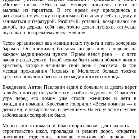
«Чехов» писал: «Несколько месяцев писатель почти не
вылезал из тарантаса. В это время ему приходилось и
разъезжать по участку, и принимать больных у себя на дому, и
заниматься литературой. Разбитый, усталый, возвращался он
домой, но держал себя так, точно делал пустяки, отпускал
шуточки и по-прежнему всех смешил».
Чехов организовал два медицинских пункта и пять холерных
бараков. Он принимал больных по два дня в неделю на
каждом медицинском пункте. Приём вёлся рано — с пяти
часов утра до девяти. Такой режим был вызван образом жизни
крестьян, которые начинали свой день с рассвета. За три
месяца проживания Чеховых в Мелихове больше тысячи
крестьян получили бесплатную медицинскую помощь.
Ежедневно Антон Павлович ездил к больным за десять вёрст
в любую погоду по ухабистым, разбитым дорогам. С раннего
утра перед его домом уже стояли женщины и дети в
ожидании помощи. Крестьяне говорили: «Всем помогал — и
деньгами, и лекарствами, и лечением». На его участке случаев
заболевания холерой не было.
Много сил отнимала и благотворительная деятельность —
строительство школ, прокладка и ремонт дорог, открытие
почтового отделения, помощь мелиховской церкви. По