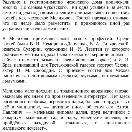
Радушие и гостеприимство чеховского дома привлекали
многих. По словам Чуковского, «ни одна усадьба и за десять
лет не видела под своими древними липами такого нашествия
гостей, как чеховское Мелихово». Гостей наезжало столько,
что их негде было разместить, и приходилось иной раз
устраивать постели даже в сенях.
В Мелихово приезжали люди разных профессий. Среди
гостей были В. И. Немирович-Данченко, В. А. Гиляровский,
издатель Суворин, художники И. И. Левитан (у которого
любимым местом отдыха была скамья на вершине холма —
сейчас это место называют «левитановская горка») и И. Э.
Браз, написавший для Третьяковской галереи портрет Чехова,
актёр П. М. Свободин. С приездом гостей дом Чехова
наполнялся неистощимым весельем, шутками, остроумными
выдумками.
Мелихово мало походит на традиционное дворянское гнездо,
каким мы его знаем по произведениям литературы. Нет здесь
роскошного особняка, огромного парка, большого пруда. «Тут
всё в миниатюре, — шутливо писал об этом сам Антон
Павлович, — маленькая липовая аллея, пруд величиной с
аквариум, маленький сад и парк, маленькие деревья, но
пройдёшься раз-другой, вглядишься, и впечатление
маленького исчезает».