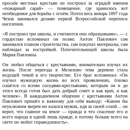
просьбе местных крестьян он построил за оградой имения
«пожарный сарай» — помещение, где хранилось всё
необходимое для борьбы с огнём. Почти весь январь 1897 года
Чехов занимался делами первой Всероссийской переписи
населения.
«Я построил три школы, и считаются они образцовыми», — с
гордостью вспоминал он позже. Антон Павлович сам
занимался планом строительства, сам покупал материалы, сам
наблюдал за постройкой. Попечительницей школы была
Мария Павловна.
Он любил общаться с крестьянами, внимательно изучал их
жизнь. После переезда в Мелихово тема деревни стала
ведущей темой в его творчестве. Его брат вспоминал: «Он
изучил мужицкую жизнь во всех проявлениях, близко
сошёлся со всеми соседями-крестьянами, которым он и до
этого всегда готов был дать добрый совет и как врач, и как
человек». В каждодневном общении с крестьянами Антон
Павлович пришёл к важному для себя выводу: «Каким бы
неуклюжим зверем ни казался мужик, идя за своей сохой… он
верит, что главное на земле — правда и что спасение его и
всего народа в одной лишь правде, и потому больше всего на
свете он любит справедливость».