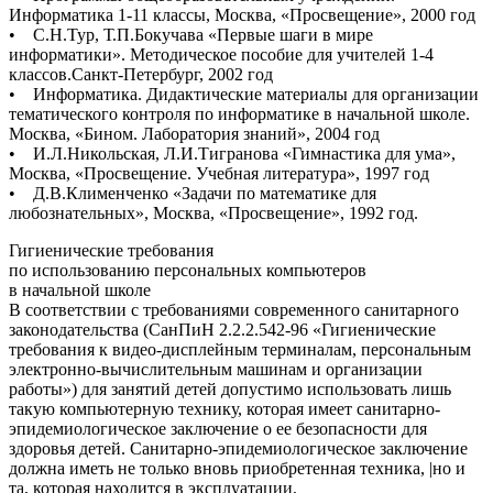
Информатика 1-11 классы, Москва, «Просвещение», 2000 год
• С.Н.Тур, Т.П.Бокучава «Первые шаги в мире
информатики». Методическое пособие для учителей 1-4
классов.Санкт-Петербург, 2002 год
• Информатика. Дидактические материалы для организации
тематического контроля по информатике в начальной школе.
Москва, «Бином. Лаборатория знаний», 2004 год
• И.Л.Никольская, Л.И.Тигранова «Гимнастика для ума»,
Москва, «Просвещение. Учебная литература», 1997 год
• Д.В.Клименченко «Задачи по математике для
любознательных», Москва, «Просвещение», 1992 год.
Гигиенические требования
по использованию персональных компьютеров
в начальной школе
В соответствии с требованиями современного санитарного
законодательства (СанПиН 2.2.2.542-96 «Гигиенические
требования к видео-дисплейным терминалам, персональным
электронно-вычислительным машинам и организации
работы») для занятий детей допустимо использовать лишь
такую компьютерную технику, которая имеет санитарно-
эпидемиологическое заключение о ее безопасности для
здоровья детей. Санитарно-эпидемиологическое заключение
должна иметь не только вновь приобретенная техника, |но и
та, которая находится в эксплуатации.