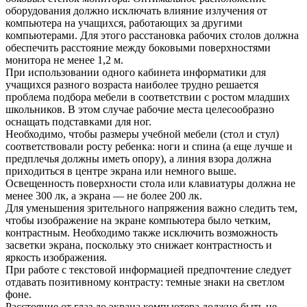
оборудования должно исключать влияние излучения от
компьютера на учащихся, работающих за другими
компьютерами. Для этого расстановка рабочих столов должна
обеспечить расстояние между боковыми поверхностями
монитора не менее 1,2 м.
При использовании одного кабинета информатики для
учащихся разного возраста наиболее трудно решается
проблема подбора мебели в соответствии с ростом младших
школьников. В этом случае рабочие места целесообразно
оснащать подставками для ног.
Необходимо, чтобы размеры учебной мебели (стол и стул)
соответствовали росту ребенка: ноги и спина (а еще лучше и
предплечья должны иметь опору), а линия взора должна
приходиться в центре экрана или немного выше.
Освещенность поверхности стола или клавиатуры должна не
менее 300 лк, а экрана — не более 200 лк.
Для уменьшения зрительного напряжения важно следить тем,
чтобы изображение на экране компьютера было четким,
контрастным. Необходимо также исключить возможность
засветки экрана, поскольку это снижает контрастность и
яркость изображения.
При работе с текстовой информацией предпочтение следует
отдавать позитивному контрасту: темные знаки на светлом
фоне.
Расстояние от глаз до экрана компьютера должно быть не