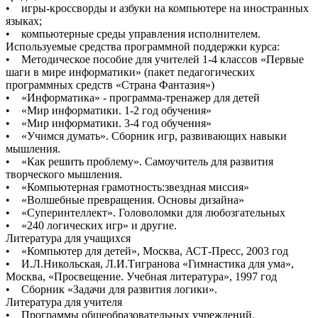
• игры-кроссворды и азбуки на компьютере на иностранных
языках;
• компьютерные среды управления исполнителем.
Используемые средства программной поддержки курса:
• Методическое пособие для учителей 1-4 классов «Первые
шаги в мире информатики» (пакет педагогических
программных средств «Страна Фантазия»)
• «Информатика» - программа-тренажер для детей
• «Мир информатики. 1-2 год обучения»
• «Мир информатики. 3-4 год обучения»
• «Учимся думать». Сборник игр, развивающих навыки
мышления.
• «Как решить проблему». Самоучитель для развития
творческого мышления.
• «Компьютерная грамотность:звездная миссия»
• «Волшебные превращения. Основы дизайна»
• «Суперинтеллект». Головоломки для любозгательных
• «240 логических игр» и другие.
Литература для учащихся
• «Компьютер для детей», Москва, АСТ-Пресс, 2003 год
• И.Л.Никольская, Л.И.Тигранова «Гимнастика для ума»,
Москва, «Просвещение. Учебная литература», 1997 год
• Сборник «Задачи для развития логики».
Литература для учителя
• Программы общеобразовательных учреждений.