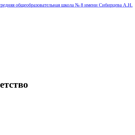
редняя общеобразовательная школа № 8 имени Сибирцева А.Н.
етство