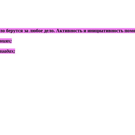
ло берутся за любое дело. Активность и инициативность пом
ниях;
адах;