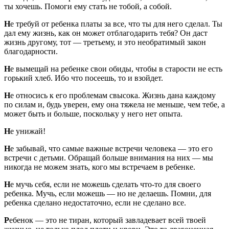
ты хочешь. Помоги ему стать не тобой, а собой.
Н
е требуй от ребенка платы за все, что ты для него сделал. Ты
дал ему жизнь, как он может отблагодарить тебя? Он даст
жизнь другому, тот — третьему, и это необратимый закон
благодарности.
Н
е вымещай на ребенке свои обиды, чтобы в старости не есть
горький хлеб. Ибо что посеешь, то и взойдет.
Н
е относись к его проблемам свысока. Жизнь дана каждому
по силам и, будь уверен, ему она тяжела не меньше, чем тебе, а
может быть и больше, поскольку у него нет опыта.
Н
е унижай!
Н
е забывай, что самые важные встречи человека — это его
встречи с детьми. Обращай больше внимания на них — мы
никогда не можем знать, кого мы встречаем в ребенке.
Н
е мучь себя, если не можешь сделать что-то для своего
ребенка. Мучь, если можешь — но не делаешь. Помни, для
ребенка сделано недостаточно, если не сделано все.
Р
ебенок — это не тиран, который завладевает всей твоей