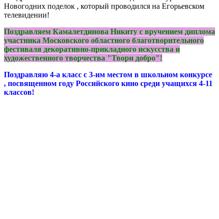
Новогодних поделок , который проводился на Егорьевском
телевидении!
Поздравляем Камалетдинова Никиту с вручением диплома
участника Московского областного благотворительного
фестиваля декоративно-прикладного искусства и
художественного творчества "Твори добро"!
Поздравляю 4-а класс с 3-им местом в школьном конкурсе
, посвященном году Российского кино среди учащихся 4-11
классов!