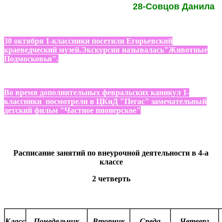
28-Совцов Данила
30 октября 1-классники посетили Егорьевский
краеведческий музей.Экскурсия называлась"Животные
Подмосковья".
Во время дополнительных февральских каникул 1-
классники посмотрели в ЦКиД "Пегас" замечательный
детский фильм "Частное пионерское"
Расписание занятий по внеурочной деятельности в 4-а
классе
2
четверть
Класс
Понедельник
Вторник
Среда
Четверг