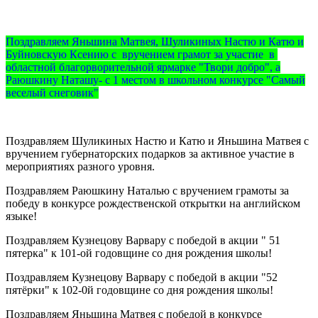
Поздравляем Яньшина Матвея, Шуликиных Настю и Катю и
Буйновскую Ксению с вручением грамот за участие в
областной благорворительной ярмарке "Твори добро", а
Раюшкину Наташу- с 1 местом в школьном конкурсе "Самый
веселый снеговик"
Поздравляем Шуликиных Настю и Катю и Яньшина Матвея с
вручением губернаторских подарков за активное участие в
мероприятиях разного уровня.
Поздравляем Раюшкину Наталью с вручением грамоты за
победу в конкурсе рождественской открытки на английском
языке!
Поздравляем Кузнецову Варвару с победой в акции " 51
пятерка" к 101-ой годовщине со дня рождения школы!
Поздравляем Кузнецову Варвару с победой в акции "52
пятёрки" к 102-0й годовщине со дня рождения школы!
Поздравляем Яньшина Матвея с победой в конкурсе