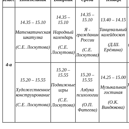
14.35 –
14.35 –
15.10
13.40 – 14.15
14.35 – 15.10
15.10
Я -
Танцевальный
Математическая
Народный
гражданин
калейдоскоп
шкатулка
календарь
России
(Д.Ш.
(С.Е. Лоскутова)
(С.Е.
(С.Е.
Ерёмина)
Лоскутова)
Лоскутова)
4-а
15.20 –
15.20 –
15.55
14.25 – 15.00
15.20 – 15.55
15.55
Подвижные
Музыкальная
Художественное
Азбука
игры
гостиная
конструирование
психологии
(С.Е.
(О.К.
(С.Е. Лоскутова)
(О.П.
Лоскутова)
Виндюкова)
Фатеева)