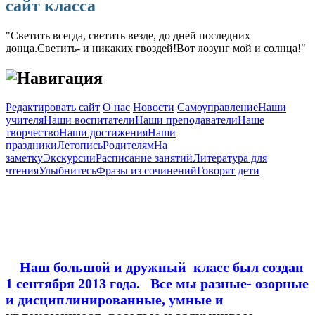
сайт класса
"Светить всегда, светить везде, до дней последних
донца.Светить- и никаких гвоздей!Вот лозунг мой и солнца!"
Навигация
Редактировать сайт
О нас
Новости
Самоуправление
Наши
учителя
Наши воспитатели
Наши преподаватели
Наше
творчество
Наши достижения
Наши
праздники
Летопись
Родителям
На
заметку
Экскурсии
Расписание занятий
Литература для
чтения
Улыбнитесь
Фразы из сочинений
Говорят дети
Наш большой и дружный класс был создан
1 сентября 2013 года.
Все мы разные- озорные
и дисциплинированные, умные и