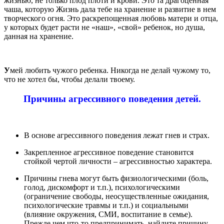
жизнью, не только плод плоти и крови. Это та драгоценная
чаша, которую Жизнь дала тебе на хранение и развитие в нем
творческого огня. Это раскрепощенная любовь матери и отца,
у которых будет расти не «наш», «свой» ребенок, но душа,
данная на хранение.
У
мей любить чужого ребенка. Никогда не делай чужому то,
что не хотел бы, чтобы делали твоему.
Причины агрессивного поведения детей.
В основе агрессивного поведения лежат гнев и страх.
Закрепленное агрессивное поведение становится
стойкой чертой личности – агрессивностью характера.
Причины гнева могут быть физиологическими (боль,
голод, дискомфорт и т.п.), психологическими
(ограничение свободы, неосуществленные ожидания,
психологические травмы и т.п.) и социальными
(влияние окружения, СМИ, воспитание в семье).
Прежде чем что-то предпринимать, найдите причину