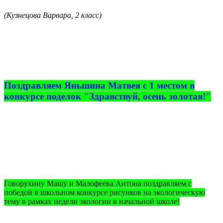
(Кузнецова Варвара, 2 класс)
Поздравляем Яньшина Матвея с 1 местом в
конкурсе поделок "Здравствуй, осень золотая!"
Говорухину Машу и Малофеева Антона поздравляем с
победой в школьном конкурсе рисунков на экологическую
тему в рамках недели экологии в начальной школе!