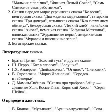
"Мальчик с пальчик", "Финист Ясный Сокол", "Семь
Симеонов-семь работников".
Сказки народов мира: украинская сказка "Колосок",
венгерская сказка "Два жадных медвежонка", татарская
сказка "Три дочери", латышская сказка "Как петух лису
обманул", белорусская сказка "Легкий хлеб", нанайская
сказка "Айога", немецкая сказка "Бабушка Метелица",
японская сказка "Журавлиные перья", американская
сказка "Муравей и пшеничные зерна".
Богатырские сказки.
Литературные сказки.
Братья Гримм. "Золотой гусь" и другие сказки.
Ш. Перро. "Кот в сапогах". "Золушка".
Г.Х. Андерсен. "Дюймовочка". "Огниво". "Снеговик".
В. Одоевский. "Мороз Иванович". "Городок
в табакерке".
Д. Мамин-Сибиряк. "Сказка про храброго Зайца —
Длинные Уши, Косые Глаза, Короткий Хвост". "Серая
Шейка".
О природе и животных.
В. Бианки. "Музыкант". "Аришка-трусишка". "Сова.