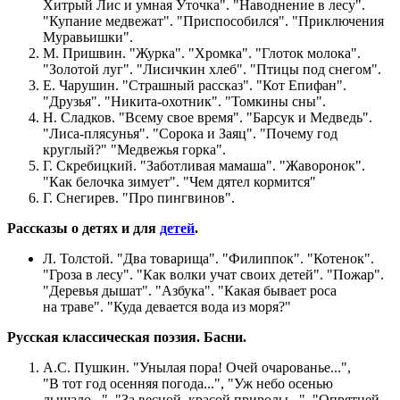
Хитрый Лис и умная Уточка". "Наводнение в лесу".
"Купание медвежат". "Приспособился". "Приключения
Муравьишки".
М. Пришвин. "Журка". "Хромка". "Глоток молока".
"Золотой луг". "Лисичкин хлеб". "Птицы под снегом".
Е. Чарушин. "Страшный рассказ". "Кот Епифан".
"Друзья". "Никита-охотник". "Томкины сны".
Н. Сладков. "Всему свое время". "Барсук и Медведь".
"Лиса-плясунья". "Сорока и Заяц". "Почему год
круглый?" "Медвежья горка".
Г. Скребицкий. "Заботливая мамаша". "Жаворонок".
"Как белочка зимует". "Чем дятел кормится"
Г. Снегирев. "Про пингвинов".
Рассказы о детях и для
детей
.
Л. Толстой. "Два товарища". "Филиппок". "Котенок".
"Гроза в лесу". "Как волки учат своих детей". "Пожар".
"Деревья дышат". "Азбука". "Какая бывает роса
на траве". "Куда девается вода из моря?"
Русская классическая поэзия. Басни.
А.С. Пушкин. "Унылая пора! Очей очарованье...",
"В тот год осенняя погода...", "Уж небо осенью
дышало...", "За весной, красой природы...", "Опрятней