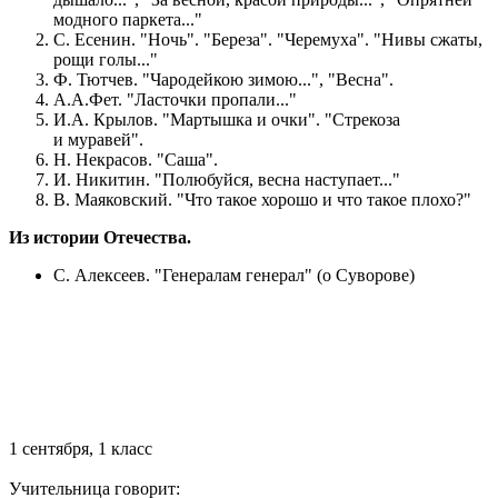
модного паркета..."
С. Есенин. "Ночь". "Береза". "Черемуха". "Нивы сжаты,
рощи голы..."
Ф. Тютчев. "Чародейкою зимою...", "Весна".
А.А.Фет. "Ласточки пропали..."
И.А. Крылов. "Мартышка и очки". "Стрекоза
и муравей".
Н. Некрасов. "Саша".
И. Никитин. "Полюбуйся, весна наступает..."
В. Маяковский. "Что такое хорошо и что такое плохо?"
Из истории Отечества.
С. Алексеев. "Генералам генерал" (о Суворове)
1 сентября, 1 класс
Учительница говорит: