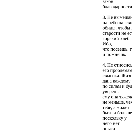
закон
благодарности
3. Не вымеща
на ребенке св
обиды, чтобы 
старости не ес
горький хлеб.
Ибо,
что посеешь, т
и пожнешь.
4. Не относись
его проблема
свысока. Жиз
дана каждому
по силам и бу
уверен -
ему она тяжел
не меньше, че
тебе, а может
быть и больше
поскольку у
него нет
опыта.