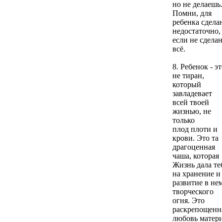
но не делаешь
Помни, для
ребенка сдела
недостаточно,
если не сдела
всё.
8. Ребенок - э
не тиран,
который
завладевает
всей твоей
жизнью, не
только
плод плоти и
крови. Это та
драгоценная
чаша, которая
Жизнь дала те
на хранение и
развитие в не
творческого
огня. Это
раскрепощенн
любовь матер