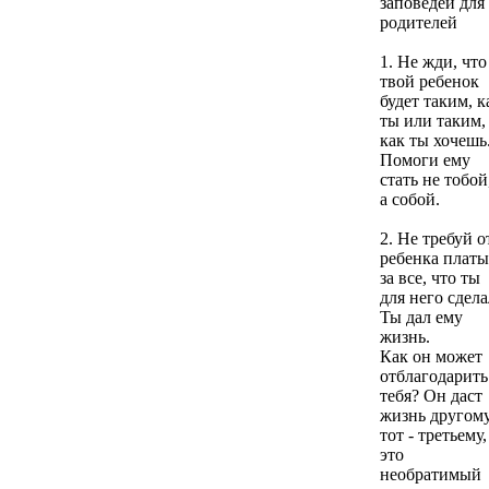
заповедей для
родителей
1. Не жди, что
твой ребенок
будет таким, к
ты или таким,
как ты хочешь
Помоги ему
стать не тобой
а собой.
2. Не требуй о
ребенка платы
за все, что ты
для него сдела
Ты дал ему
жизнь.
Как он может
отблагодарить
тебя? Он даст
жизнь другому
тот - третьему,
это
необратимый