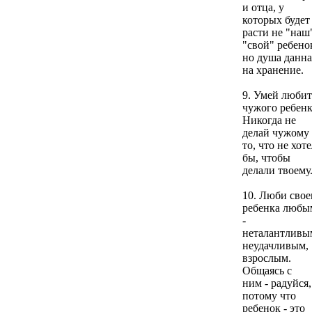
и отца, у
которых буде
расти не "наш
"свой" ребено
но душа данна
на хранение.
9. Умей любит
чужого ребенк
Никогда не
делай чужому
то, что не хот
бы, чтобы
делали твоему
10. Люби свое
ребенка любы
-
неталантливы
неудачливым,
взрослым.
Общаясь с
ним - радуйся,
потому что
ребенок - это