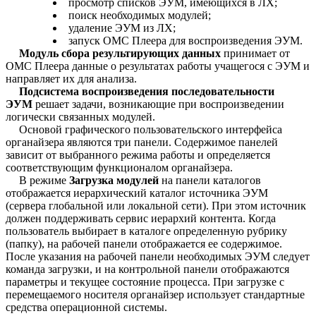
просмотр списков ЭУМ, имеющихся в ЛХ;
поиск необходимых модулей;
удаление ЭУМ из ЛХ;
запуск ОМС Плеера для воспроизведения ЭУМ.
Модуль сбора результирующих данных
принимает от
ОМС Плеера данные о результатах работы учащегося с ЭУМ и
направляет их для анализа.
Подсистема воспроизведения последовательности
ЭУМ
решает задачи, возникающие при воспроизведении
логически связанных модулей.
Основой графического пользовательского интерфейса
органайзера являются три панели. Содержимое панелей
зависит от выбранного режима работы и определяется
соответствующим функционалом органайзера.
В режиме
Загрузка модулей
на панели каталогов
отображается иерархический каталог источника ЭУМ
(сервера глобальной или локальной сети). При этом источник
должен поддерживать сервис иерархий контента. Когда
пользователь выбирает в каталоге определенную рубрику
(папку), на рабочей панели отображается ее содержимое.
После указания на рабочей панели необходимых ЭУМ следует
команда загрузки, и на контрольной панели отображаются
параметры и текущее состояние процесса. При загрузке с
перемещаемого носителя органайзер использует стандартные
средства операционной системы.