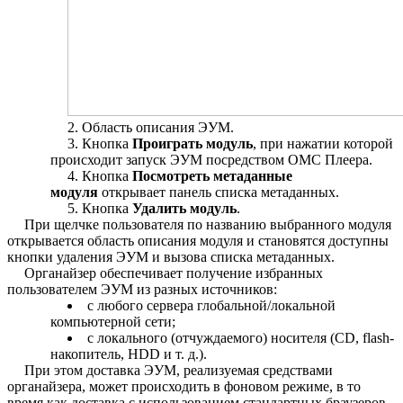
Область описания ЭУМ.
Кнопка
Проиграть модуль
, при нажатии которой
происходит запуск ЭУМ посредством ОМС Плеера.
Кнопка
Посмотреть метаданные
модуля
открывает панель списка метаданных.
Кнопка
Удалить модуль
.
При щелчке пользователя по названию выбранного модуля
открывается область описания модуля и становятся доступны
кнопки удаления ЭУМ и вызова списка метаданных.
Органайзер обеспечивает получение избранных
пользователем ЭУМ из разных источников:
с любого сервера глобальной/локальной
компьютерной сети;
с локального (отчуждаемого) носителя (CD, flash-
накопитель, HDD и т. д.).
При этом доставка ЭУМ, реализуемая средствами
органайзера, может происходить в фоновом режиме, в то
время как доставка с использованием стандартных браузеров