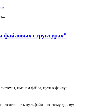
вна
...
 и файловых структурах"
а
системы, именем файла, пути к файлу;
 отслеживать путь файла по этому дереву;