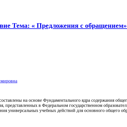
твие Тема: « Предложения с обращением»
имировна
составлены на основе Фундаментального ядра содержа­ния общег
я, представленных в Федеральном государственном образовател
ия универсальных учебных действий для основ­ного общего обр