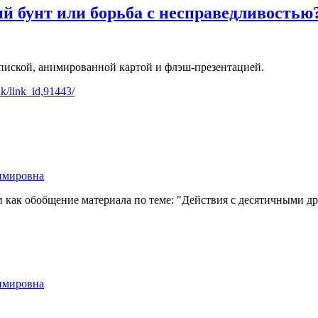
й бунт или борьба с несправедливостью
апиской, анимированной картой и флэш-презентацией.
k/link_id,91443/
имировна
и как обобщение материала по теме: "Действия с десятичными д
имировна