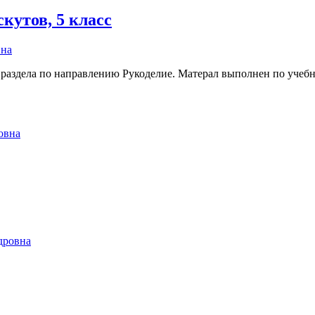
кутов, 5 класс
вна
раздела по направлению Рукоделие. Матерал выполнен по учеб
овна
дровна