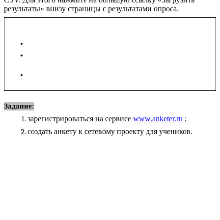
результаты» внизу страницы с результатами опроса.
Важно! При регистрации вам присваивается обычная
учетная запись, которая предусматривает:
неограниченное количество опросов,
в одном опросе вы можете задать не больше десяти
вопросов,
количество респондентов в месяц (на все опросы)
100.
Задание:
зарегистрироваться на сервисе
www.anketer.ru
;
создать анкету к сетевому проекту для учеников.