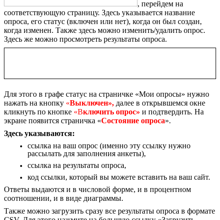
, перейдем на
соответствующую страницу. Здесь указывается название
опроса, его статус (включен или нет), когда он был создан,
когда изменен. Также здесь можно изменить/удалить опрос.
Здесь же можно просмотреть результаты опроса.
Важно! Для того, чтобы респондентам можно было
отвечать на вопросы вашего опроса его нужно
«включить».
Для этого в графе статус на страничке «Мои опросы» нужно
нажать на кнопку
«
Выключен»,
далее в открывшемся окне
кликнуть по кнопке
«В
ключить опрос»
и подтвердить. На
экране появится страничка «
Состояние опроса
».
Здесь указываются:
ссылка на ваш опрос (именно эту ссылку нужно
рассылать для заполнения анкеты),
ссылка на результаты опроса,
код ссылки, который вы можете вставить на ваш сайт.
Ответы выдаются и в числовой форме, и в процентном
соотношении, и в виде диаграммы.
Также можно загрузить сразу все результаты опроса в формате
CSV. Для этого нажмите на большую ссылку «Загрузить