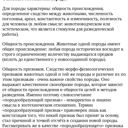
Для породы характерны: общность происхождения,
определенное сходство между животными, численность
поголовья, ареал, константность и изменчивость, полезность
для человека (в любом смысле: животноводческом или
эстетическом, что является стимулом для разведенческой
работы).
Общность происхождения. Животные одной породы имеют
общее происхождение: любая порода исторически восходит к
строго ограниченному количеству выдающихся предков
(вплоть до единственного у новосозданной породы).
Общность признаков. Сходство морфо-физиологических
признаков животных одной и той же породы и различие их по
этим признакам - очень важное свойство породы. Оно
выражает качественное своеобразие породы, которое зависит
от общности происхождения и общности целей и методов
разведения. Именно поэтому словосочетание
«породообразующий признак» - некорректно и лишено
смысла в зоотехническом отношении. Термин
«породообразующий признак» правомерен лишь как
констатация того, что некий признак был принят за основу,
стал причиной и точкой отсчёта в создании новой породы.
Рассматривать же в качестве «породообразующего» признака