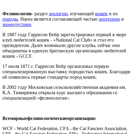
Фелинология
- раздел
зоологии
, изучающий
кошек
и их
породы
. Наука является составляющей частью
зоотехнии
и
зооиндустрии
.
В 1887 году Гаррисон Вейр зарегистрировал первый в мире
клуб любителей кошек - «National Cat Club» и стал его
президентом. Далее возникали другие клубы, сейчас они
объединены в единую британскую организацию любителей
кошек - GCCF.
17 июля 1871 г. Гаррисон Вейр организовал первую
специализированную выставку породистых кошек. Благодаря
ей появились первые стандарты пород кошек.
В 2002 году Московская сельскохозяйственная академия им.
К.А. Тимирязева открыла курс высшего образования со
специализацией «фелинология».
Всемирные
фелинологические
организации
:
WCF - World Cat Federation, CFA - the Cat Fanciers Association,
CFF - the Cat Fanciers Federation, FIFe - Federation International