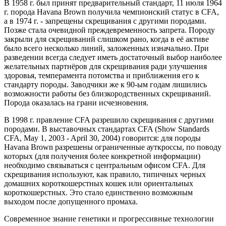
В 1958 г. был принят предварительный стандарт, 11 июля 1964
г. порода Havana Brown получила чемпионский статус в CFA,
а в 1974 г. - запрещены скрещивания с другими породами.
Позже стала очевидной преждевременность запрета. Породу
закрыли для скрещиваний слишком рано, когда в её активе
было всего несколько линий, заложенных изначально. При
разведении всегда следует иметь достаточный выбор наиболее
желательных партнёров для скрещивания ради улучшения
здоровья, темперамента потомства и приближения его к
стандарту породы. Заводчики же к 90-ым годам лишились
возможности работы без близкородственных скрещиваний.
Порода оказалась на грани исчезновения.
В 1998 г. правление CFA разрешило скрещивания с другими
породами. В выставочных стандартах CFA (Show Standards
CFA, May 1, 2003 - April 30, 2004) говорится: для породы
Havana Brown разрешены ограниченные ауткроссы, по поводу
которых (для получения более конкретной информации)
необходимо связываться с центральным офисом CFA. Для
скрещивания используют, как правило, типичных черных
домашних короткошерстных кошек или ориентальных
короткошерстных. Это стало единственно возможным
выходом после допущенного промаха.
Современное знание генетики и прогрессивные технологии