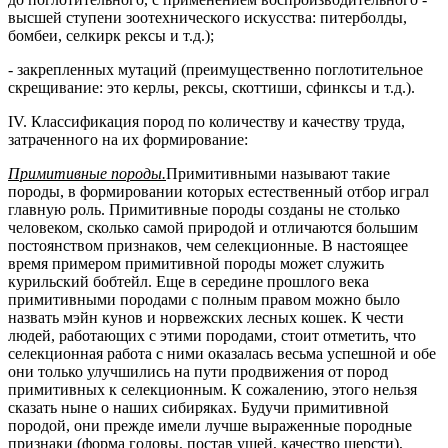
высшей ступени зоотехнического искусства: питерболды,
бомбеи, селкирк рексы и т.д.);
- закрепленных мутаций (преимущественно поглотительное
скрещивание: это керлы, рексы, скоттиши, сфинксы и т.д.).
IV. Классификация пород по количеству и качеству труда,
затраченного на их формирование:
Примитивные породы.
Примитивными называют такие
породы, в формировании которых естественный отбор играл
главную роль. Примитивные породы созданы не столько
человеком, сколько самой природой и отличаются большим
постоянством признаков, чем селекционные. В настоящее
время примером примитивной породы может служить
курильский бобтейл. Еще в середине прошлого века
примитивными породами с полным правом можно было
назвать мэйн кунов и норвежских лесных кошек. К чести
людей, работающих с этими породами, стоит отметить, что
селекционная работа с ними оказалась весьма успешной и обе
они только улучшились на пути продвижения от пород
примитивных к селекционным. К сожалению, этого нельзя
сказать ныне о наших сибиряках. Будучи примитивной
породой, они прежде имели лучше выраженные породные
признаки (форма головы, постав ушей, качество шерсти),