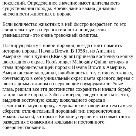
поколений. Определенное значение имеет длительность
существования породы. Чрезвычайно важна динамика
численности животных в породе
Если количество животных в ней быстро возрастает, то это
свидетельствует о перспективности породы; если
уменьшается - это очень тревожный симптом.
Планируя работу с новой породой, всегда стоит помнить
историю породы Havana Brown. В 1956 г. из Англии в
Америку Элси Куинн (Elsie Quinn) привезла восточную кошку
шоколадного окраса Roofspringer Mahogany Quinn, которая и
стала прародительницей породы Havana Brown в Америке.
Американские заводчики, влюбившись в эту стильную кошку,
сочетающую в себе уникальный окрас цвета красного дерева с
шоколадным отливом и сверкающие изумрудами зелёные
глаза, решили все эти достоинства сохранить и начали борьбу
за признание породы. Забегая вперед, следует признать, что,
выделив восточную кошку шоколадного окраса в
самостоятельную породу, американские заводчики тем самым
сберегли отличительный породный тип (первоисточник,
можно сказать), который в Европе утеряли из-за совместного
разведения с сиамскими кошками и постоянного
совершенствования.