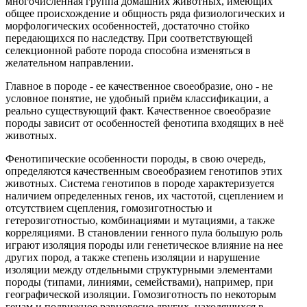
многочисленная группа домашних животных, имеющих
общее происхождение и общность ряда физиологических и
морфологических особенностей, достаточно стойко
передающихся по наследству. При соответствующей
селекционной работе порода способна изменяться в
желательном направлении.
Главное в породе - ее качественное своеобразие, оно - не
условное понятие, не удобный приём классификации, а
реально существующий факт. Качественное своеобразие
породы зависит от особенностей фенотипа входящих в неё
животных.
Фенотипические особенности породы, в свою очередь,
определяются качественным своеобразием генотипов этих
животных. Система генотипов в породе характеризуется
наличием определенных генов, их частотой, сцеплением и
отсутствием сцепления, гомозиготностью и
гетерозиготностью, комбинациями и мутациями, а также
корреляциями. В становлении генного пула большую роль
играют изоляция породы или генетическое влияние на нее
других пород, а также степень изоляции и нарушение
изоляции между отдельными структурными элементами
породы (типами, линиями, семействами), например, при
географической изоляции. Гомозиготность по некоторым
генам и подвижное равновесие других, находящихся в