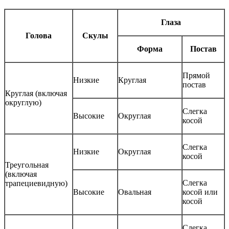
Глаза
Голова
Скулы
Форма
Постав
Прямой
Низкие
Круглая
постав
Круглая (включая
округлую)
Слегка
Высокие
Округлая
косой
Слегка
Низкие
Округлая
косой
Треугольная
(включая
Слегка
трапециевидную)
Высокие
Овальная
косой или
косой
Слегка