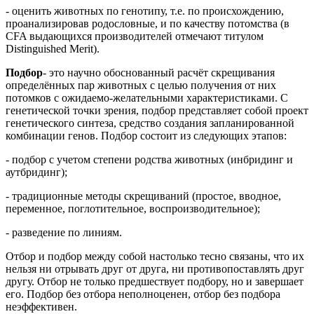
- оценить животных по генотипу, т.е. по происхождению,
проанализировав родословные, и по качеству потомства (в
CFA выдающихся производителей отмечают титулом
Distinguished Merit).
Подбор
- это научно обоснованный расчёт скрещивания
определённых пар животных с целью получения от них
потомков с ожидаемо-желательными характеристиками. С
генетической точки зрения, подбор представляет собой проект
генетического синтеза, средство создания запланированной
комбинации генов. Подбор состоит из следующих этапов:
- подбор с учетом степени родства животных (инбридинг и
аутбридинг);
- традиционные методы скрещиваний (простое, вводное,
переменное, поглотительное, воспроизводительное);
- разведение по линиям.
Отбор и подбор между собой настолько тесно связаны, что их
нельзя ни отрывать друг от друга, ни противопоставлять друг
другу. Отбор не только предшествует подбору, но и завершает
его. Подбор без отбора неполноценен, отбор без подбора
неэффективен.