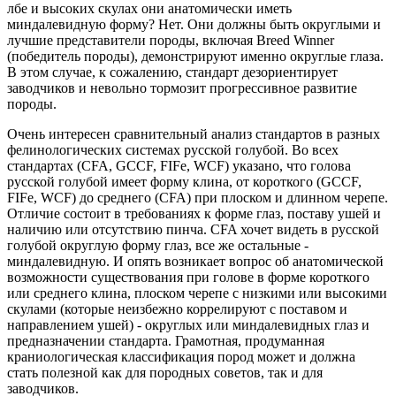
лбе и высоких скулах они анатомически иметь
миндалевидную форму? Нет. Они должны быть округлыми и
лучшие представители породы, включая Breed Winner
(победитель породы), демонстрируют именно округлые глаза.
В этом случае, к сожалению, стандарт дезориентирует
заводчиков и невольно тормозит прогрессивное развитие
породы.
Очень интересен сравнительный анализ стандартов в разных
фелинологических системах русской голубой. Во всех
стандартах (CFA, GCCF, FIFe, WCF) указано, что голова
русской голубой имеет форму клина, от короткого (GCCF,
FIFe, WCF) до среднего (CFA) при плоском и длинном черепе.
Отличие состоит в требованиях к форме глаз, поставу ушей и
наличию или отсутствию пинча. CFA хочет видеть в русской
голубой округлую форму глаз, все же остальные -
миндалевидную. И опять возникает вопрос об анатомической
возможности существования при голове в форме короткого
или среднего клина, плоском черепе с низкими или высокими
скулами (которые неизбежно коррелируют с поставом и
направлением ушей) - округлых или миндалевидных глаз и
предназначении стандарта. Грамотная, продуманная
краниологическая классификация пород может и должна
стать полезной как для породных советов, так и для
заводчиков.