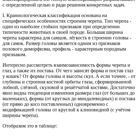
с определенной целью и ради решения конкретных задач.
I. Краниологическая классификация основана на
специфических особенностях строения черепа. Тип черепа -
один из наиболее стойких признаков при определении
типичности животных в своей породе. Большая ширина
черепа характерна для самцов, лёгкость в строении головы -
для самок. Размер головы является одним из признаков
полового диморфизма, профиль - характерным породным
признаком.
Интересно рассмотреть взаимозависимость формы черепа и
глаз, а также их постава. От чего зависят форма и постав глаз
у кошек? От формы головы и высоты скул. А если точнее, - от
глубины и строения костной орбиты глаза, сформированной
лобной, слёзной, скуловой и решётчатой костями. Достаточно
явно видна тенденция изменения размера глаз (от больших до
маленьких), формы (от круглых до миндалевидных) и постава
(от прямо до косо поставленных) одновременно с
модификацией головы от круглой к клиновидной (с учётом
ширины черепа).
Отобразим это в таблице: