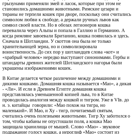
грызунами применяли змей и ласок, которые при этом не
становились домашними животными. Римские цезари и
тираны не терпели кошек при дворе, поскольку они считались
символом любви к свободе, а держали ручных львов как
символ своей власти. Но в обозах легионеров кошка
перевалила через Альпы и попала в Галлию и Германию. А
когда римляне завоевали Британию, кошка появилась и здесь.
Сначала в Шотландии. У скоттов она была не только
хранительницей зерна, но и символизировала
воинственность. До сих пор у шотландцев слова «кот» и
«храбрый человек» нередко выступают синонимами. Гербы и
штандарты древних жителей Шотландского нагорья были
украшены изображениями кошек.
В Китае делается четкое различение между домашними и
дикими кошками. Домашняя кошка называется «Мао», а дикая
- «Ли». И если в Древнем Египте домашняя кошка
представлялась уменьшенной копией льва, то в Китае
проводилась аналогия между кошкой и тигром. Уже в VIв. до
н. э. китайцы говорили: «Мао похож на тигра, но
маленький». И Мао, и Ху - тигр, почитаемый святым,
считались очень полезными животными. Тигр Ху заботился о
том, чтобы кабаны не опустошали поля, а кошка Мао
защищала хранилища от мышей. Слово «Мао» - звуковое
подражание голосу кошки, а иероглиф «Мао» состоит из