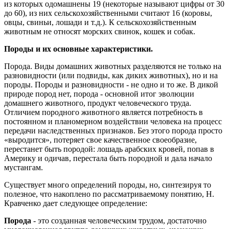
из которых одомашнены 19 (некоторые называют цифры от 30
до 60), из них сельскохозяйственными считают 16 (коровы,
овцы, свиньи, лошади и т.д.). К сельскохозяйственным
животным не относят морских свинок, кошек и собак.
Породы и их основные характеристики.
Порода. Виды домашних животных разделяются не только на
разновидности (или подвиды, как диких животных), но и на
породы. Породы и разновидности - не одно и то же. В дикой
природе пород нет, порода - основной итог эволюции
домашнего животного, продукт человеческого труда.
Отличием породного животного является потребность в
постоянном и планомерном воздействии человека на процесс
передачи наследственных признаков. Без этого порода просто
«выродится», потеряет свое качественное своеобразие,
перестанет быть породой: лошадь арабских кровей, попав в
Америку и одичав, перестала быть породной и дала начало
мустангам.
Существует много определений породы, но, синтезируя то
полезное, что накоплено по рассматриваемому понятию, Н.
Кравченко дает следующее определение:
Порода
- это созданная человеческим трудом, достаточно