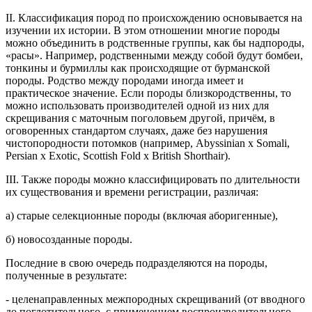
II. Классификация пород по происхождению основывается на
изучении их истории. В этом отношении многие породы
можно объединить в родственные группы, как бы надпороды,
«расы». Например, родственными между собой будут бомбеи,
тонкины и бурмиллы как происходящие от бурманской
породы. Родство между породами иногда имеет и
практическое значение. Если породы близкородственны, то
можно использовать производителей одной из них для
скрещивания с маточным поголовьем другой, причём, в
оговоренных стандартом случаях, даже без нарушения
чистопородности потомков (например, Abyssinian x Somali,
Persian x Exotic, Scottish Fold x British Shorthair).
III. Также породы можно классифицировать по длительности
их существования и времени регистрации, различая:
а) старые селекционные породы (включая аборигенные),
б) новосозданные породы.
Последние в свою очередь подразделяются на породы,
полученные в результате:
- целенаправленных межпородных скрещиваний (от вводного
до поглотительного, с применением воспроизводительного -