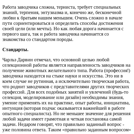
Работа заводчика сложна, терниста, требует специальных
знаний, терпения, энтузиазма и, конечно же, бесконечной
любви к братьям нашим меньшим. Очень сложно в начале
пути сориентироваться и определить способы достижения
своей цели (или мечты). Но как любая дорога начинается с
первого шага, так и работа заводчика начинается со
знакомства со стандартом породы.
Стандарты.
Чарльз Дарвин отмечал, что основной целью любой
селекционной работы является направленность заводчиков на
получение животных желательного типа. Работа (профессия!)
заводчика находится на стыке науки и искусства. Это ни в
коем случае не рутинная, а исключительно творческая работа,
что роднит заводчиков с представителями других творческих
профессий. Для всех подобных занятий и увлечений (будь-то
селекция, моделирование или дизайн) необходимы знания,
умение применять их на практике, опыт работы, инициатива,
интуиция (которая подчас оказывается важнейшей в работе
опытного специалиста). Но не меньшее значение для решения
любой задачи имеет грамотная и четкая постановка самой
задачи. Недаром говорят, что правильно заданный вопрос -
уже половина ответа. Таким «правильно заданным вопросом»