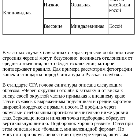
Низкие
Овальная
косой или
косой
Клиновидная
Высокие
Миндалевидная
Косой
В частных случаях (связанных с характерными особенностями
строения черепа) могут, безусловно, возникать отклонения от
среднего значения, но это будет исключение, которое
подтверждает правило. Для примера рассмотрим фотографии
кошек и стандарты пород Сингапура и Русская голубая…
В стандарте CFA голова сингапуры описана следующим
образом: «Череп округлый ото лба к затылку и от виска к
виску, своей округлой частью примыкая к внешнему краю
глаз и сужаясь к выраженным подусникам и средне-короткой
широкой мордочке с прямым носом. В профиль череп
округлый с небольшим прогибом значительно ниже уровня
глаз. Зеркальце носа и нижняя точка подбородка образуют
вертикальную линию. Подбородок хорошо развит». Глаза при
этом описаны как «большие, миндалевидной формы». Но
могут ли при округлой костной структуре черепа, округлом