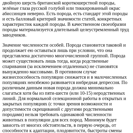
двойную шерсть британской короткошерстной породы,
зелёные глаза русской голубой или тиккированный окрас
абиссинцев неверно. Есть порода, есть стандарт этой породы
и есть балловый критерий значимости статей, конкретных
характеристик каждой породы. В качественном своеобразии
породы материализуется длительный целеустремленный труд
заводчиков.
Значение численности особей. Порода становится таковой и
продолжает ею оставаться лишь при условии, что она
представлена достаточно многочисленной группой. Порода
может существовать лишь тогда, когда родственные
спаривания (за исключением отдаленных) не становятся
вынужденно массовыми. В противном случае
жизнеспособность популяции снижается и в малочисленных
популяциях неизбежно развивается инбредная депрессия. По
различным данным новая порода должна минимально
слагаться хотя бы из пяти-шести (или 10-15) неродственных
линий. Для нормальной селекционной работы в открытых и
закрытых популяциях (с точки зрения возможности и
допустимости скрещиваний с другими родственными
породами) нельзя требовать одинаковой численности
животных в популяции для всех пород. Минимум будет
зависеть от многих обстоятельств, в первую очередь, от
способности к адаптации, плодовитости, быстроты смены