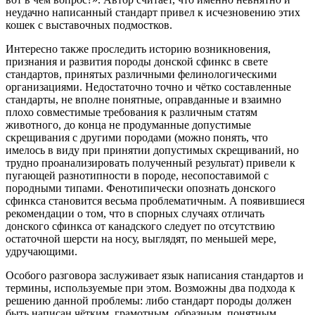
неудачно написанный стандарт привел к исчезновению этих
кошек с выставочных подмостков.
Интересно также проследить историю возникновения,
признания и развития породы донской сфинкс в свете
стандартов, принятых различными фелинологическими
организациями. Недостаточно точно и чётко составленные
стандарты, не вполне понятные, оправданные и взаимно
плохо совместимые требования к различным статям
животного, до конца не продуманные допустимые
скрещивания с другими породами (можно понять, что
имелось в виду при принятии допустимых скрещиваний, но
трудно проанализировать полученный результат) привели к
пугающей разнотипности в породе, несопоставимой с
породными типами. Фенотипически опознать донского
сфинкса становится весьма проблематичным. А появившиеся
рекомендации о том, что в спорных случаях отличать
донского сфинкса от канадского следует по отсутствию
остаточной шерсти на носу, выглядят, по меньшей мере,
удручающими.
Особого разговора заслуживает язык написания стандартов и
термины, используемые при этом. Возможны два подхода к
решению данной проблемы: либо стандарт породы должен
быть написан чётким, грамотным, образным, понятным