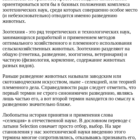
ориентироваться хотя бы в базовых положениях комплекса
зоотехнических наук, среди которых совершенно особое место
(и небезосновательно) отводится именно разведению
животных.
Зоотехния - это ряд теоретических и технологических наук,
занимающихся разработкой и применением методов
оптимального хозяйственного и племенного использования
сельскохозяйственных животных. Зоотехнию разделяют на
общую (генетика, разведение, зоогигиена, ветеринария) и
частную (физиология, кормление, содержание животных
разных видов).
Раньше разведение животных называли заводским или
скотозаводческим искусством, ныне - селекцией, или теорией
племенного дела. Справедливости ради следует отметить, что
первый термин не строго синонимичен разведению, являясь
лишь частью его, а вот второй термин находится по смыслу к
разведению значительно ближе.
Любопытна история принятия и применения слова
«селекция» в отечественной науке. В дословном переводе с
латыни Selection означает просто отбор, выбор. На заре
становления у нас зоотехнической науки введению этого
термина многие сопротивлялись, отказываясь признавать его,