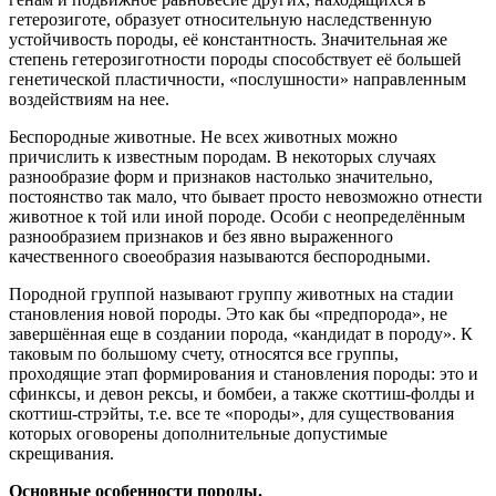
гетерозиготе, образует относительную наследственную
устойчивость породы, её константность. Значительная же
степень гетерозиготности породы способствует её большей
генетической пластичности, «послушности» направленным
воздействиям на нее.
Беспородные животные. Не всех животных можно
причислить к известным породам. В некоторых случаях
разнообразие форм и признаков настолько значительно,
постоянство так мало, что бывает просто невозможно отнести
животное к той или иной породе. Особи с неопределённым
разнообразием признаков и без явно выраженного
качественного своеобразия называются беспородными.
Породной группой называют группу животных на стадии
становления новой породы. Это как бы «предпорода», не
завершённая еще в создании порода, «кандидат в породу». К
таковым по большому счету, относятся все группы,
проходящие этап формирования и становления породы: это и
сфинксы, и девон рексы, и бомбеи, а также скоттиш-фолды и
скоттиш-стрэйты, т.е. все те «породы», для существования
которых оговорены дополнительные допустимые
скрещивания.
Основные особенности породы.