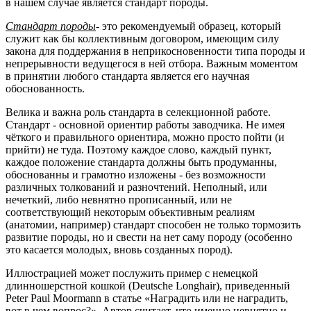
в нашем случае является стандарт породы.
Стандарт породы
- это рекомендуемый образец, который
служит как бы коллективным договором, имеющим силу
закона для поддержания в неприкосновенности типа породы и
непрерывности ведущегося в ней отбора. Важным моментом
в принятии любого стандарта является его научная
обоснованность.
Велика и важна роль стандарта в селекционной работе.
Стандарт - основной ориентир работы заводчика. Не имея
чёткого и правильного ориентира, можно просто пойти (и
прийти) не туда. Поэтому каждое слово, каждый пункт,
каждое положение стандарта должны быть продуманны,
обоснованны и грамотно изложены - без возможности
различных толкований и разночтений. Неполный, или
нечеткий, либо невнятно прописанный, или не
соответствующий некоторым объективным реалиям
(анатомии, например) стандарт способен не только тормозить
развитие породы, но и свести на нет саму породу (особенно
это касается молодых, вновь созданных пород).
Иллюстрацией может послужить пример с немецкой
длинношерстной кошкой (Deutsche Longhair), приведенный
Peter Paul Moormann в статье «Наградить или не наградить,
вот в чем вопрос?». Автор считает, что именно невнятно и