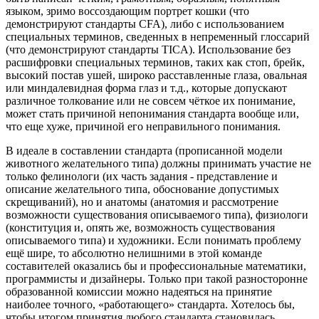
языком, зримо воссоздающим портрет кошки (что
демонстрируют стандарты CFA), либо с использованием
специальных терминов, сведенных в непременный глоссарий
(что демонстрируют стандарты TICA). Использование без
расшифровки специальных терминов, таких как стоп, брейк,
высокий постав ушей, широко расставленные глаза, овальная
или миндалевидная форма глаз и т.д., которые допускают
различное толкование или не совсем чёткое их понимание,
может стать причиной непонимания стандарта вообще или,
что еще хуже, причиной его неправильного понимания.
В идеале в составлении стандарта (прописанной модели
животного желательного типа) должны принимать участие не
только фелинологи (их часть задания - представление и
описание желательного типа, обоснование допустимых
скрещиваний), но и анатомы (анатомия и рассмотрение
возможности существования описываемого типа), физиологи
(конституция и, опять же, возможность существования
описываемого типа) и художники. Если понимать проблему
ещё шире, то абсолютно нелишними в этой команде
составителей оказались бы и профессиональные математики,
программисты и дизайнеры. Только при такой разносторонне
образованной комиссии можно надеяться на принятие
наиболее точного, «работающего» стандарта. Хотелось бы,
чтобы итогом принятия любого стандарта становилась