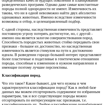
определённых качеств будущих поколений и планирование
разведенческих программ. Однако даже самые константные
породы полной однородности не имеют. Изменчивость их
такова, что ни в одной невозможно найти двух абсолютно
одинаковых животных. Именно вследствие изменчивости
возможны и отбор, и целенаправленный подбор.
С одной стороны, наследственная изменчивость представляет
постоянную угрозу потерять достигнутое, но, с другой -
именно она является залогом совершенствования пород.
Способность породистых животных стойко передавать свои
признаки - большое их достоинство, но наследственная
изменчивость является стимулом на пути к достижению
идеала. В разведении гораздо больший интерес представляют
более пластичные и податливые в генетическом отношении
породы, способные к изменению в нужном направлении и
имеющие поэтому лучшие перспективы.
Классификация пород.
Что это такое? Какие бывают, для чего нужны и чем
характеризуются классификации пород? Как в любой базе
данных мы можем отсортировать содержимое по избранным
параметрам, так и все существующие породы можно
отсортировать по интересующим нас признакам, т.е.
классифицировать их. Любую классификацию разрабатывают