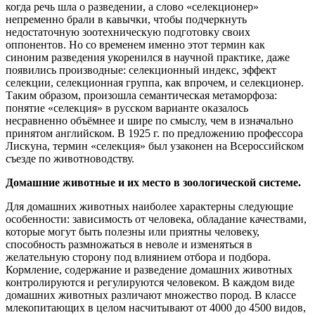
когда речь шла о разведении, а слово «селекционер»
непременно брали в кавычки, чтобы подчеркнуть
недостаточную зоотехническую подготовку своих
оппонентов. Но со временем именно этот термин как
синоним разведения укоренился в научной практике, даже
появились производные: селекционный индекс, эффект
селекции, селекционная группа, как впрочем, и селекционер.
Таким образом, произошла семантическая метаморфоза:
понятие «селекция» в русском варианте оказалось
несравненно объёмнее и шире по смыслу, чем в изначально
принятом английском. В 1925 г. по предложению профессора
Лискуна, термин «селекция» был узаконен на Всероссийском
съезде по животноводству.
Домашние животные и их место в зоологической системе.
Для домашних животных наиболее характерны следующие
особенности: зависимость от человека, обладание качествами,
которые могут быть полезны или приятны человеку,
способность размножаться в неволе и изменяться в
желательную сторону под влиянием отбора и подбора.
Кормление, содержание и разведение домашних животных
контролируются и регулируются человеком. В каждом виде
домашних животных различают множество пород. В классе
млекопитающих в целом насчитывают от 4000 до 4500 видов,