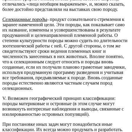
отличались «лица необщим выраженьем», и, можно сказать,
более достойно представляли на выставках свою породу.
Селекционные породы
- продукт сознательного стремления к
заранее намеченной цели. Эти породы, как показывает само
их название, изменены и усовершенствованы в результате
продуманной и целенаправленной племенной работы. О
степени культурности породы можно судить по длительности
зоотехнической работы с ней. С другой стороны, о том же
свидетельствуют сроки ведения племенных книг и
численность занесенных в них животных. Вполне понятно,
что к селекционным следует относить и породы вновь
созданные, если их получали планово грамотные заводчики,
используя продуманную программу разведения и учитывая
все требования, предъявляемые к породе. Вновь созданные
породы естественно являются частным случаем пород
селекционных.
V. Возможен географический принцип классификации:
породы материковые и островные (в этом случае могут
возникнуть интересные наблюдения и выводы, связанные с
изолированностью островных популяций).
При постановке иных задач могут понадобиться иные
классификации. Их всегда можно продумать и разработать.