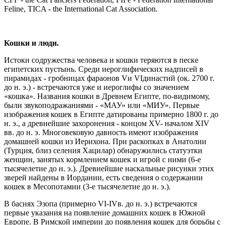
Feline, TICA - the International Cat Association.
Кошки и люди.
Истоки содружества человека и кошки теряются в песке
египетских пустынь. Среди иероглифических надписей в
пирамидах - гробницах фараонов Vи VIдинастий (ок. 2700 г.
до н. э.) - встречаются уже и иероглифы со значением
«кошка». Названия кошки в Древнем Египте, по-видимому,
были звукоподражаниями - «МАУ» или «МИУ». Первые
изображения кошек в Египте датированы примерно 1800 г. до
н. э., а древнейшие захоронения - концом XV- началом XIV
вв. до н. э. Многовековую давность имеют изображения
домашней кошки из Иерихона. При раскопках в Анатолии
(Турция, близ селения Хацилар) обнаружились статуэтки
женщин, занятых кормлением кошек и игрой с ними (6-е
тысячелетие до н. э.). Древнейшие наскальные рисунки этих
зверей найдены в Иордании, есть сведения о содержании
кошек в Месопотамии (3-е тысячелетие до н. э.).
В баснях Эзопа (примерно VI-IVв. до н. э.) встречаются
первые указания на появление домашних кошек в Южной
Европе. В Римской империи до появления кошек для борьбы с