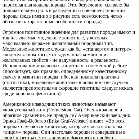
нарисованная модель породы. Это, безусловно, сыграло бы
положительную роль в разведении и совершенствовании
породы (ведь именно в рисунке есть возможность четко
обозначить характерные особенности породы).
Огромное позитивное значение для развития породы имеют и
так называемые модельные животные, у которых
максимально выражен желательный породный тип.
Модельные животные служат как бы «стандартом в натуре»,
свидетельством того, что задуманная комбинация
желательных свойств - не надуманность, а реальность.
Использование модельных животных в племенной работе
способствует, как правило, определенному качественному
скачку в развитии породы, ибо, как показала практика
(статистика), модельные животные в большинстве случаев
являются препотентными (хорошие генотипы следует искать
среди хороших фенотипов).
Американские заводчики таких животных называют
«краеугольный кот» (Cornerstone Cat). Очень красивое и
образное сравнение, не правда ли? Американский заводчик
Эрика Граф-Вебстер (Erika Graf-Webster) пишет: «Во всех
породах случаются животные, которые являются как бы
«лицом» породы. Они настолько хороши и совершенны в
своих качествах, что заводчики фактически пробуют