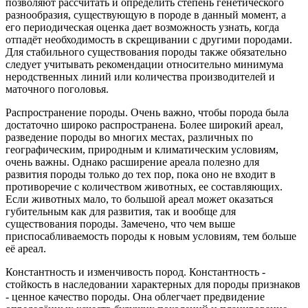
позволяют рассчитать и определить степень генетического
разнообразия, существующую в породе в данный момент, а
его периодическая оценка дает возможность узнать, когда
отпадёт необходимость в скрещивании с другими породами.
Для стабильного существования породы также обязательно
следует учитывать рекомендации относительно минимума
неродственных линий или количества производителей и
маточного поголовья.
Распространение породы. Очень важно, чтобы порода была
достаточно широко распространена. Более широкий ареал,
разведение породы во многих местах, различных по
географическим, природным и климатическим условиям,
очень важны. Однако расширение ареала полезно для
развития породы только до тех пор, пока оно не входит в
противоречие с количеством животных, ее составляющих.
Если животных мало, то большой ареал может оказаться
губительным как для развития, так и вообще для
существования породы. Замечено, что чем выше
приспосабливаемость породы к новым условиям, тем больше
её ареал.
Константность и изменчивость пород. Константность -
стойкость в наследовании характерных для породы признаков
- ценное качество породы. Она облегчает предвидение