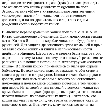
иероглифов «тьен» (поле), «цзао» (трава) и «чао» (монстр) -
это означает, что кошка уничтожает чудовищ на поле.
Звукосочетание «Мао» в китайском языке означает еще и
«восьмидесятилетний» - кошка считается символом
долголетия, и на поздравительных открытках с днем
рождения часто изображают кошек.
В Японию первые домашние кошки попали в VI в. н. э. из
Китая, одновременно с буддизмом. Один монах секты тендаи
вез из Китая в Японию на корабле множество буддийских
рукописей. Для защиты драгоценного груза от мышей и крыс
он взял с собой кошку - и книги в неприкосновенности
прибыли в Японию. Шерсть этого зверька была желтоватого
окраса, и поэтому (а также потому, что кошка уберегла святые
реликвии) она вошла в историю и в литературу как «золотая
кошка». В Японии кошки применялись сначала для охраны
библиотек. Во всех монастырях их держали, чтобы стеречь
книги и рукописи от грызунов. Кошки сначала были редки и
дороги, они являлись символом высокого общественного
положения и пользовались большим почетом, в том числе и
при дворе. Из-за своей очень высокой стоимости кошки все
время были на поводках (при дворе императора эти поводки
изготавливались из позолоченных нитей). Считалось, что
кошка излучает такую силу, что грызуны исчезают уже при
виде своего врага. Поэтому те, кому не хватало денег на