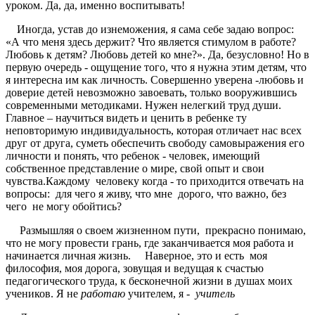
уроком. Да, да, именно воспитывать!
Иногда, устав до изнеможения, я сама себе задаю вопрос:
«А что меня здесь держит? Что является стимулом в работе?
Любовь к детям? Любовь детей ко мне?». Да, безусловно! Но в
первую очередь - ощущение того, что я нужна этим детям, что
я интересна им как личность. Совершенно уверена -любовь и
доверие детей невозможно завоевать, только вооружившись
современными методиками. Нужен нелегкий труд души.
Главное – научиться видеть и ценить в ребенке ту
неповторимую индивидуальность, которая отличает нас всех
друг от друга, суметь обеспечить свободу самовыражения его
личности и понять, что ребенок - человек, имеющий
собственное представление о мире, свой опыт и свои
чувства.Каждому человеку когда - то приходится отвечать на
вопросы: для чего я живу, что мне дорого, что важно, без
чего не могу обойтись?
Размышляя о своем жизненном пути, прекрасно понимаю,
что не могу провести грань, где заканчивается моя работа и
начинается личная жизнь. Наверное, это и есть моя
философия, моя дорога, зовущая и ведущая к счастью
педагогического труда, к бесконечной жизни в душах моих
учеников. Я не
работаю
учителем, я -
учитель