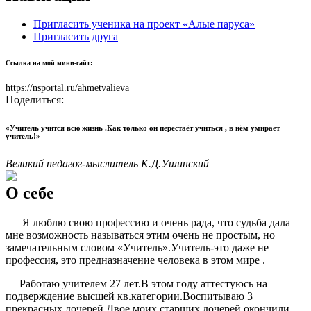
Пригласить ученика на проект «Алые паруса»
Пригласить друга
Ссылка на мой мини-сайт:
https://nsportal.ru/ahmetvalieva
Поделиться:
«Учитель учится всю жизнь .Как только он перестаёт учиться , в нём умирает
учитель!»
Великий педагог-мыслитель К.Д.Ушинский
О себе
Я люблю свою профессию и очень рада, что судьба дала
мне возможность называться этим очень не простым, но
замечательным словом «Учитель».Учитель-это даже не
профессия, это предназначение человека в этом мире .
Работаю учителем 27 лет.В этом году аттестуюсь на
подверждение высшей кв.категории.Воспитываю 3
прекрасных дочерей.Двое моих старших дочерей окончили