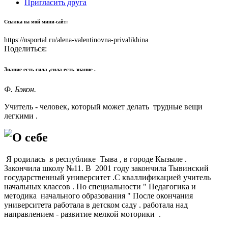
Пригласить друга
Ссылка на мой мини-сайт:
https://nsportal.ru/alena-valentinovna-privalikhina
Поделиться:
Знание есть сила ,сила есть знание .
Ф. Бэкон.
Учитель - человек, который может делать трудные вещи
легкими .
О себе
Я родилась в республике Тыва , в городе Кызыле .
Закончила школу №11. В 2001 году закончила Тывинский
государственный университет .С кваллификацией учитель
начальных классов . По специальности " Педагогика и
методика начального образования " После окончания
университета работала в детском саду . работала над
направлением - развитие мелкой моторики .