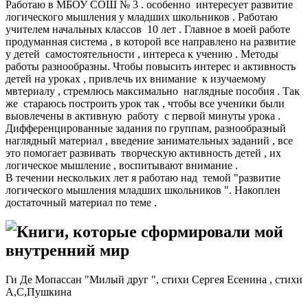
Работаю в МБОУ СОШ № 3 . особенно интересует развитие
логического мышления у младших школьников . Работаю
учителем начальных классов 10 лет . Главное в моей работе
продуманная система , в которой все направлено на развитие
у детей самостоятельности , интереса к учению . Методы
работы разнообразны. Чтобы повысить интерес и активность
детей на уроках , привлечь их внимание к изучаемому
мвтериалу , стремлюсь максимально наглядные пособия . Так
же стараюсь построить урок так , чтобы все ученики были
выовлечены в активную работу с первой минуты урока .
Дифференцированные задания по группам, разнообразный
наглядный материал , введение занимательных заданий , все
это помогает развивать творческую активность детей , их
логическое мышление , воспитывают внимание .
В течении нескольких лет я работаю над темой "развитие
логического мышления младших школьников ". Накоплен
достаточный материал по теме .
Книги, которые сформировали мой
внутренний мир
Ги Де Мопассан "Милый друг ", стихи Сергея Есенина , стихи
А,С,Пушкина