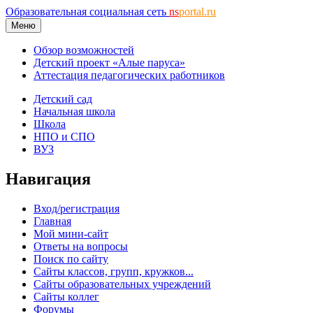
Образовательная социальная сеть
ns
portal.ru
Меню
Обзор возможностей
Детский проект «Алые паруса»
Аттестация педагогических работников
Детский сад
Начальная школа
Школа
НПО и СПО
ВУЗ
Навигация
Вход/регистрация
Главная
Мой мини-сайт
Ответы на вопросы
Поиск по сайту
Сайты классов, групп, кружков...
Сайты образовательных учреждений
Сайты коллег
Форумы