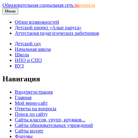
Образовательная социальная сеть
ns
portal.ru
Меню
Обзор возможностей
Детский проект «Алые паруса»
Аттестация педагогических работников
Детский сад
Начальная школа
Школа
НПО и СПО
ВУЗ
Навигация
Вход/регистрация
Главная
Мой мини-сайт
Ответы на вопросы
Поиск по сайту
Сайты классов, групп, кружков...
Сайты образовательных учреждений
Сайты коллег
Форумы