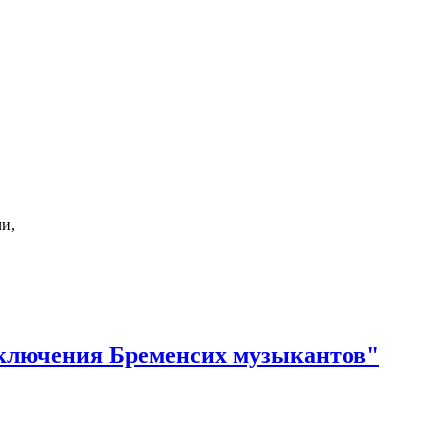
и,
иключения Бременсих музыкантов"