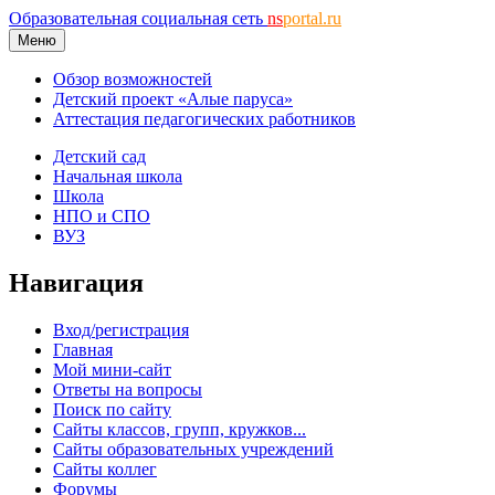
Образовательная социальная сеть
ns
portal.ru
Меню
Обзор возможностей
Детский проект «Алые паруса»
Аттестация педагогических работников
Детский сад
Начальная школа
Школа
НПО и СПО
ВУЗ
Навигация
Вход/регистрация
Главная
Мой мини-сайт
Ответы на вопросы
Поиск по сайту
Сайты классов, групп, кружков...
Сайты образовательных учреждений
Сайты коллег
Форумы