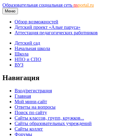
Образовательная социальная сеть
ns
portal.ru
Меню
Обзор возможностей
Детский проект «Алые паруса»
Аттестация педагогических работников
Детский сад
Начальная школа
Школа
НПО и СПО
ВУЗ
Навигация
Вход/регистрация
Главная
Мой мини-сайт
Ответы на вопросы
Поиск по сайту
Сайты классов, групп, кружков...
Сайты образовательных учреждений
Сайты коллег
Форумы