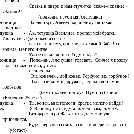
впереди.
азка в двери к нам стучится, скажем сказке:
«Заходи!!
одходит грустная Аленушка)
зочница - Здравствуй, Аленушка, почему ты такая
грустная?
нушка - Ах, тетушка Василиса, пропал мой братец
Иванушка. Где только я его не
кала: и в лесу, и в саду, и к самой Бабе Яге
ходила. Нет его нигде.
 не попал ли он в беду какую?
зочница - Подожди, Аленушка, горевать. Сейчас я позову
своего помощника, у него
 спросим.
, конечек , мой конек, Горбуночек, горбунок!
 скачи ко мне, дружок, верный конь мой,
горбунок!
ежит конек под муз. Пуни из балета
«Конек-горбунок»)
нушка - Ты, конек, мне помоги, братца милого найди!
ек - Я Ванюшу не найду, а помочь вам, помогу.
т дарю перо Жар-птицы, вам оно уж
пригодится.
дет перышко сиять, в сказки двери открывать.
(убегает)