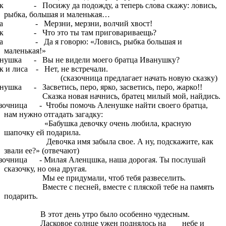
к - Посижу да подожду, а теперь слова скажу: ловись,
рыбка, большая и маленькая…
а - Мерзни, мерзни, волчий хвост!
к - Что это ты там приговариваещь?
а - Да я говорю: «Ловись, рыбка большая и
маленькая!»
нушка - Вы не видели моего братца Иванушку?
к и лиса - Нет, не встречали.
казочница предлагает начать новую сказку)
нушка - Засветись, перо, ярко, засветись, перо, жарко!!
азка новая начнись, братец милый мой, найдись.
зочница - Чтобы помочь Аленушке найти своего братца,
нам нужно отгадать загадку:
абушка девочку очень любила, красную
шапочку ей подарила.
вочка имя забыла свое. А ну, подскажите, как
звали ее?» (отвечают)
зочница - Милая Аленцшка, наша дорогая. Ты послушай
сказочку, но она другая.
 ее придумали, чтоб тебя развеселить.
есте с песней, вместе с пляской тебе на память
подарить.
В этот день утро было особенно чудесным.
Ласковое солнце ужен поднялось на небе и