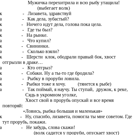
жичка перехитрила и всю рыбу утащила!
выбегает волк)
лк - Лизавета, здравствуй
са - Как дела, зубастый?
к - Ничего идут дела, голова пока цела.
са - Где ты был?
лк - На рынке.
са - Что купил?
лк - Свининки.
са - Сколько взяли?
к - Шерсти клок, ободрали правый бок, хвост
отгрызли в драке…
са - Кто отгрыз?
к - Собаки. Ну а ты-то где бродила?
са - Рыбку в проруби ловила.
лк - Рыбки тоже я хочу. (тянется к рыбе)
а - Так поймай, я научу. Ты ступай, дружок, к реке,
дь в укромном уголке,
ост свой в прорубь опускай и все время
повторяй:
овись, рыбка большая и маленькая»
к - Ну, спасибо, лизавета, помогла ты мне советом. Где
тут прорубь, покажи.
а - Не забудь, слова скажи!
олк садится у проруби, опускает хвост)