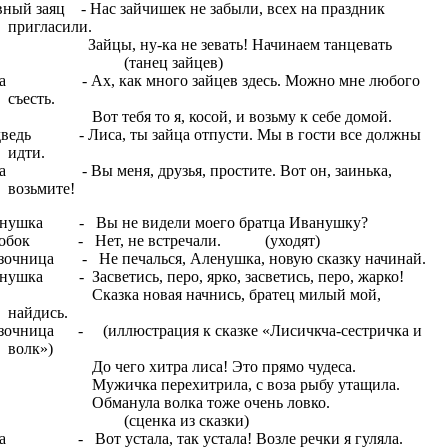
вный заяц - Нас зайчишек не забыли, всех на праздник
пригласили.
йцы, ну-ка не зевать! Начинаем танцевать
танец зайцев)
а - Ах, как много зайцев здесь. Можно мне любого
съесть.
т тебя то я, косой, и возьму к себе домой.
ведь - Лиса, ты зайца отпусти. Мы в гости все должны
идти.
а - Вы меня, друзья, простите. Вот он, заинька,
возьмите!
нушка - Вы не видели моего братца Иванушку?
лобок - Нет, не встречали. (уходят)
зочница - Не печалься, Аленушка, новую сказку начинай.
нушка - Засветись, перо, ярко, засветись, перо, жарко!
азка новая начнись, братец милый мой,
найдись.
зочница - (иллюстрация к сказке «Лисичкча-сестричка и
волк»)
 чего хитра лиса! Это прямо чудеса.
жичка перехитрила, с воза рыбу утащила.
манула волка тоже очень ловко.
сценка из сказки)
а - Вот устала, так устала! Возле речки я гуляла.