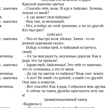
Красной шапочке цветы)
с. шапочка - Спасибо тебе, волк. Я иду к бабушке. Хочешь,
пошли со мной?
лк - А где живет твоя бабушка?
с. шапочка - Вон там, за мельницей.
к - Нет, я пойду по этой тропинке, а ты по другой.
Кто быстрее?
(убегает)
с. шапочка - Что-то быстро волк убежал. Зачем - то по
разным дорожкам сказал.
йду я побыстрей, и бабушкой встречусь
своей.
зочница - Ах ты моя радость, внученька дорогая. Как я
рада, что ты пришла!
с. шапочка - Здравствуй, бабуленька! Это тебе от мамочки,
это от солнышка, а это от меня.
зочница - Да где ты цветов то набрала? Ведь снег лежит.
с. шапочка - А вот! Не имей сто рублей, а имей сто друзей!
Они мне и помогли.
зочница - Вот спасибо! Как я рада. Собрались мои друзья.
сейчас на танец дружбы пригласить хочу вас
я!
коммуникативный танец
«Кадриль»).