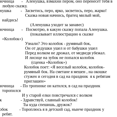
зочница - Аленушка, взмахни пером, оно перенесет тебя в
любую сказку.
нушка - Засветись, перо, ярко, засветись, перо, жарко!
азка новая начнись, братец милый мой,
найдись!
ленушка уходит за занавес)
зочница - Посмотрю, в какую сказку попала Аленушка.
оказывает иллюстрацию к сказке
«Колобок»)
нали? Это колобок - румяный бок,
 от дедушки ушел и от бабушки ушел
ред волком не дрожал, от медведя убежал.
лисице на зубок не попался колобок
сценка «Колобок»)
Колобок поет: «Я веселый колобок, колобок-
румяный бок. На сметане я мешен , на окошке
стужен и сегодня в сад на праздник я к ребятам
приглашен»
зочница - По тропинке он катился, в сад на праздник
торопился
у старой елки повстречался с волком
к - Здравствуй, славный колобок!
 куда спешишь, дружок?
обок - Тороплюсь я в детский сад, нынче праздник у
ребят.