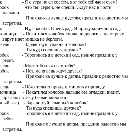
к - Я с утра не ел совсем, вот тебя сейчас и съем!
обок - Что ты, серый, не спеши! Ждут нас в гости
малыши.
иходи-ка лучше к детям, праздник радостно мы
встретим.
к - Ну, спасибо. Очень рад. Я приду конечно в сад.
зочница - Покатился колобок снова по дороге, а навстречу
вдруг идет мишка из берлоги.
ведь - Здравствуй, славный колобок!
 куда спешишь, дружок?
обок - Тороплюсь я в детский сад, нынче праздник у
ребят.
ведь - Может быть я съем тебя?
обок - Нет, меня ведь ждут друзья!
иходи-ка лучше к детям, праздник радостно мы
встретим.
ведь - Обязательно приду и мишутку приведу.
зочница - Покатился колобок дальше без оглядки, видит,
прыгают в лесу белые зайчатки.
вный заяц - Здравствуй, славный колобок!
 куда спешишь, дружок?
обок - Тороплюсь я в детский сад, нынче праздник у
ребят.
иходите лучше к детям, праздник радостно мы
встретим.