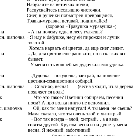
бухайте на веточках почки,
спускайтесь неслышно листочки.
ег, в ручейки побыстрей превращайся,
авка-муравка, вставай, поднимайся!
оровод «Травушка-муравушка»)
на - А ты почему одна в лесу гуляешь?
сн. шапочка - Я иду к бабушке, несу ей пирожки и лучик
золотой.
тела нарвать ей цветов, да еще снег лежит.
на - Да, для цветов еще рановато, но в сказках все
бывает.
меня есть волшебная дудочка-самогудочка.
на -Дудочка – погудочка, заиграй, на полянке
цветики-семицветики собирай.
сн. шапочка - Спасибо, весна! (весна уходит, из-за дерева
появляет ся волк)
к - Что это такое? Цветики собираем, песенки
поем? А про волка никто не вспомнил.
с. шапочка - Ой, как ты меня напугал! А ты меня не съешь?
Мама сказала, что ты очень злой и хититрый.
к - Вот так всегда – злой, хитрый….а я ведь
совсем другой. Кругом весна и на душе у меня
весна. Я нежный, заботливый
опускается на колено и дарит