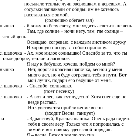
посылало теплые лучи зверюшкам и деревьям. А
сосульки заплакали от обиды: им не хотелось
расставаться с зимой.
(солнышко обегает зал)
нышко - Я хожу по белу свету, мне ходить - светить не лень.
м, где солнце – ночи нету, там, где солнце –
ясный день.
вещаю, согреваю, с каждым листиком дружу.
хорошую погоду за собою приношу.
с. шапочка - Ах, мое милое солнышко! Спасибо за то, что ты
такое доброе, теплое и ласковое.
иду к бабушке, хочешь пойдем со мной?
нышко - Нет, дорогая красная шапочка, весной у меня
много дел, но я буду согревать тебя в пути. Вот
мой лучик, подари его бабушке от меня.
с. шапочка - Спасибо, солнышко.
поет песенку)
с. шапочка - А вот и лес, как тут чудесно! Хотя снег еще не
везде растаял,
 чувствуется приближение весны.
входит Весна, танцует)
на - Здравствуй, Красная шапока. Очень рада видеть
тебя в своем лесу. Только что я попрощалась с
зимой и вот навожу здесь свой порядок.
– весна. Бужу я землю ото сна.