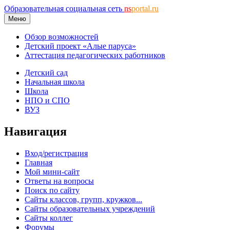
Образовательная социальная сеть
ns
portal.ru
Меню
Обзор возможностей
Детский проект «Алые паруса»
Аттестация педагогических работников
Детский сад
Начальная школа
Школа
НПО и СПО
ВУЗ
Навигация
Вход/регистрация
Главная
Мой мини-сайт
Ответы на вопросы
Поиск по сайту
Сайты классов, групп, кружков...
Сайты образовательных учреждений
Сайты коллег
Форумы