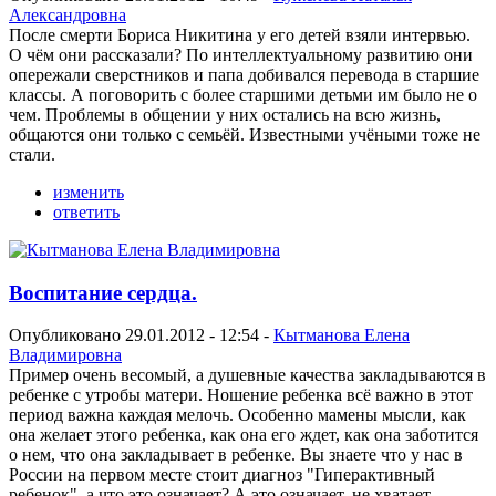
Александровна
После смерти Бориса Никитина у его детей взяли интервью.
О чём они рассказали? По интеллектуальному развитию они
опережали сверстников и папа добивался перевода в старшие
классы. А поговорить с более старшими детьми им было не о
чем. Проблемы в общении у них остались на всю жизнь,
общаются они только с семьёй. Известными учёными тоже не
стали.
изменить
ответить
Воспитание сердца.
Опубликовано 29.01.2012 - 12:54 -
Кытманова Елена
Владимировна
Пример очень весомый, а душевные качества закладываются в
ребенке с утробы матери. Ношение ребенка всё важно в этот
период важна каждая мелочь. Особенно мамены мысли, как
она желает этого ребенка, как она его ждет, как она заботится
о нем, что она закладывает в ребенке. Вы знаете что у нас в
России на первом месте стоит диагноз "Гиперактивный
ребенок", а что это означает? А это означает, не хватает