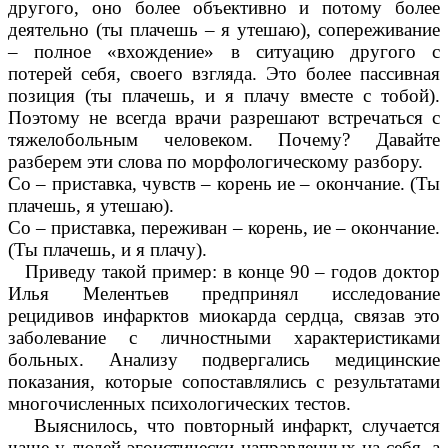
другого, оно более объективно и потому более
деятельно (ты плачешь – я утешаю), сопереживание
– полное «вхождение» в ситуацию другого с
потерей себя, своего взгляда. Это более пассивная
позиция (ты плачешь, и я плачу вместе с тобой).
Поэтому не всегда врачи разрешают встречаться с
тяжелобольным человеком. Почему? Давайте
разберем эти слова по морфологическому разбору.
Со – приставка, чувств – корень ие – окончание. (Ты
плачешь, я утешаю).
Со – приставка, переживан – корень, ие – окончание.
(Ты плачешь, и я плачу).
Приведу такой пример: в конце 90 – годов доктор
Илья Мелентьев предпринял исследование
рецидивов инфарктов миокарда сердца, связав это
заболевание с личностными характеристиками
больных. Анализу подвергались медицинские
показания, которые сопоставлялись с результатами
многочисленных психологических тестов.
Выяснилось, что повторный инфаркт, случается
чаще у людей эгоистически направленных на себя, а