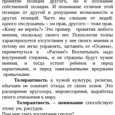
принятие позиции другого, но и осознание
собственной позиции. И понимание отличия этой
позиции от другой и допущение возможности и
других позиций. Часто мы слышим от людей:
одного послушаешь – он прав, другого – тоже прав.
«Кому же верить?» Это пример принятия любого
мнения, поскольку своего нет. Психология толпы
характеризуется отсутствием у нее своего мнения и
потому ею легко управлять, заставить от «Осанна»,
переметнуться к «Распни!» Воспитывать надо
внутренний стержень, и не страшны будут чужие
мнения, и тогда устоит ребенок и перед
наркотиками, и перед навязываемыми вредными
привычками.
Толерантность
к чужой культуре, религии,
обычаям не означает
отхода от своих основ. Это
расширение кругозора, мировоззрения, выработка
своего отношения к миру.
Толерантность – понимание
способствует
этому ум, рассудок.
При чем здесь воспитание сердца?