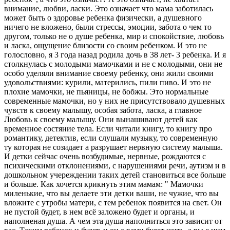
внимание, любви, ласки. Это означает что мама заботилась
может быть о здоровье ребенка физически, а душевного
ничего не вложено, были стрессы, эмоции, забота о чем то
другом, только не о душе ребенка, мир и спокойствие, любовь
и ласка, ощущение близости со своим ребенком. И это не
голословно, я 3 года назад родила дочь в 38 лет- 3 ребенка. И я
столкнулась с молодыми мамочками и не с молодыми, они не
особо уделяли внимание своему ребенку, они жили своими
удовольствиями: курили, матерились, пили пиво. И это не
плохие мамочки, не пьяницы, не бобжы. Это нормальные
современные мамочки, но у них не присутствовало душевных
чувств к своему малышу, особая забота, ласка, а главное
Любовь к своему малышу. Они вынашивают детей как
временное состяние тела. Если читали книгу, то книгу про
романтику, детектив, если слушали музыку, то современную
ту которая не созидает а разрушает нервную систему малыша.
И детки сейчас очень возбудимые, нервные, рождаются с
психическими отклонениями, с нарушениями речи, аутизм и в
дошкольном учереждении таких детей становиться все больше
и больше. Как хочется крикнуть этим мамам: " Мамочки
миленькие, что вы делаете эти детки ваши, не чужие, что вы
вложите с утробы матери, с тем ребенок появится на свет. Он
не пустой будет, в нем всё заложено будет и органы, и
наполненая душа. А чем эта душа наполниться это зависит от