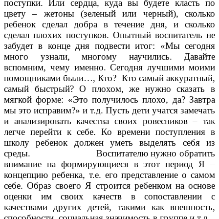
поступки. Или сердца, куда вы будете класть по
цвету – жетоны (зеленый или черный), сколько
ребенок сделал добра в течение дня, и сколько
сделал плохих поступков. Опытный воспитатель не
забудет в конце дня подвести итог: «Мы сегодня
много узнали, многому научились. Давайте
вспомним, чему именно. Сегодня лучшими моими
помощниками были…, Кто? Кто самый аккуратный,
самый быстрый? О плохом, же нужно сказать в
мягкой форме: «Это получилось плохо, да? Завтра
мы это исправим?» и т.д. Пусть дети учатся замечать
и анализировать качества своих ровесников – так
легче перейти к себе. Ко времени поступления в
школу ребенок должен уметь выделять себя из
среды. Воспитателю нужно обратить
внимание на формирующиеся в этот период Я –
концепцию ребенка, т.е. его представление о самом
себе. Образ своего Я строится ребенком на основе
оценки им своих качеств в сопоставлении с
качествами других детей, такими как внешность,
способности, социальная значимость в группе и т.д.