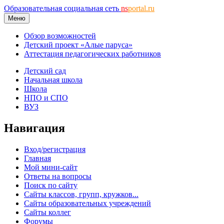
Образовательная социальная сеть
ns
portal.ru
Меню
Обзор возможностей
Детский проект «Алые паруса»
Аттестация педагогических работников
Детский сад
Начальная школа
Школа
НПО и СПО
ВУЗ
Навигация
Вход/регистрация
Главная
Мой мини-сайт
Ответы на вопросы
Поиск по сайту
Сайты классов, групп, кружков...
Сайты образовательных учреждений
Сайты коллег
Форумы