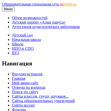
Образовательная социальная сеть
ns
portal.ru
Меню
Обзор возможностей
Детский проект «Алые паруса»
Аттестация педагогических работников
Детский сад
Начальная школа
Школа
НПО и СПО
ВУЗ
Навигация
Вход/регистрация
Главная
Мой мини-сайт
Ответы на вопросы
Поиск по сайту
Сайты классов, групп, кружков...
Сайты образовательных учреждений
Сайты коллег
Форумы