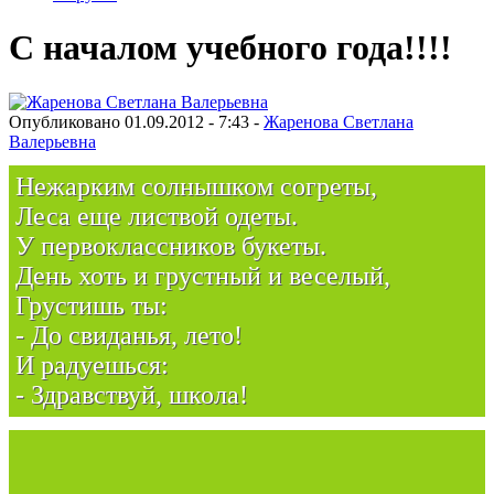
С началом учебного года!!!!
Опубликовано 01.09.2012 - 7:43 -
Жаренова Светлана
Валерьевна
Нежарким солнышком согреты,
Леса еще листвой одеты.
У первоклассников букеты.
День хоть и грустный и веселый,
Грустишь ты:
- До свиданья, лето!
И радуешься:
- Здравствуй, школа!