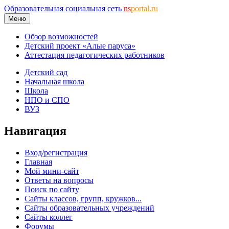
Образовательная социальная сеть
ns
portal.ru
Меню
Обзор возможностей
Детский проект «Алые паруса»
Аттестация педагогических работников
Детский сад
Начальная школа
Школа
НПО и СПО
ВУЗ
Навигация
Вход/регистрация
Главная
Мой мини-сайт
Ответы на вопросы
Поиск по сайту
Сайты классов, групп, кружков...
Сайты образовательных учреждений
Сайты коллег
Форумы