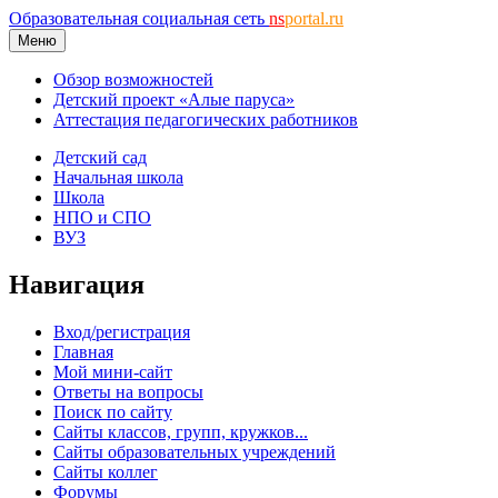
Образовательная социальная сеть
ns
portal.ru
Меню
Обзор возможностей
Детский проект «Алые паруса»
Аттестация педагогических работников
Детский сад
Начальная школа
Школа
НПО и СПО
ВУЗ
Навигация
Вход/регистрация
Главная
Мой мини-сайт
Ответы на вопросы
Поиск по сайту
Сайты классов, групп, кружков...
Сайты образовательных учреждений
Сайты коллег
Форумы