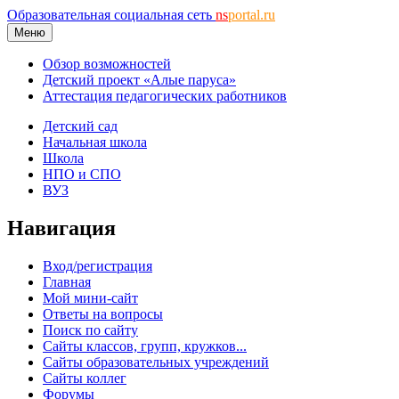
Образовательная социальная сеть
ns
portal.ru
Меню
Обзор возможностей
Детский проект «Алые паруса»
Аттестация педагогических работников
Детский сад
Начальная школа
Школа
НПО и СПО
ВУЗ
Навигация
Вход/регистрация
Главная
Мой мини-сайт
Ответы на вопросы
Поиск по сайту
Сайты классов, групп, кружков...
Сайты образовательных учреждений
Сайты коллег
Форумы