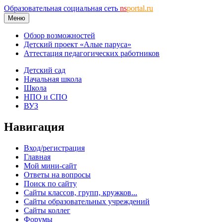
Образовательная социальная сеть
ns
portal.ru
Меню
Обзор возможностей
Детский проект «Алые паруса»
Аттестация педагогических работников
Детский сад
Начальная школа
Школа
НПО и СПО
ВУЗ
Навигация
Вход/регистрация
Главная
Мой мини-сайт
Ответы на вопросы
Поиск по сайту
Сайты классов, групп, кружков...
Сайты образовательных учреждений
Сайты коллег
Форумы