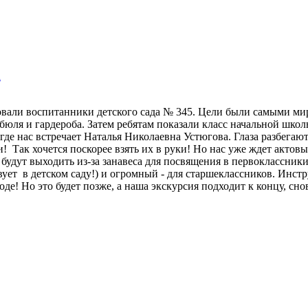
а
овали воспитанники детского сада № 345. Цели были самыми ми
юля и гардероба. Затем ребятам показали класс начальной школы,
де нас встречает Наталья Николаевна Устюгова. Глаза разбегаютс
! Так хочется поскорее взять их в руки! Но нас уже ждет актов
 будут выходить из-за занавеса для посвящения в первоклассники
вует в детском саду!) и огромный - для старшеклассников. Инст
воде! Но это будет позже, а наша экскурсия подходит к концу, сно