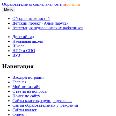
Образовательная социальная сеть
ns
portal.ru
Меню
Обзор возможностей
Детский проект «Алые паруса»
Аттестация педагогических работников
Детский сад
Начальная школа
Школа
НПО и СПО
ВУЗ
Навигация
Вход/регистрация
Главная
Мой мини-сайт
Ответы на вопросы
Поиск по сайту
Сайты классов, групп, кружков...
Сайты образовательных учреждений
Сайты коллег
Форумы