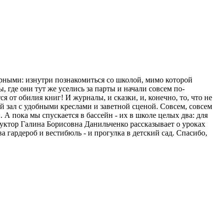
рными: изнутри познакомиться со школой, мимо которой
 где они тут же уселись за парты и начали совсем по-
я от обилия книг! И журналы, и сказки, и, конечно, то, что не
ый зал с удобными креслами и заветной сценой. Совсем, совсем
. А пока мы спускается в бассейн - их в школе целых два: для
руктор Галина Борисовна Данильченко рассказывает о уроках
ва гардероб и вестибюль - и прогулка в детский сад. Спасибо,