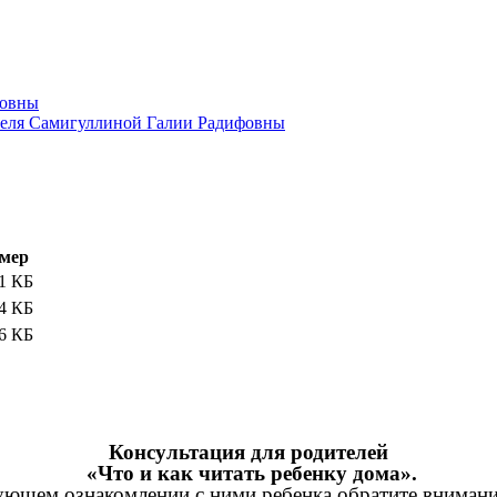
теля Самигуллиной Галии Радифовны
мер
1 КБ
4 КБ
6 КБ
Консультация для родителей
«Что и как читать ребенку дома».
ующем ознакомлении с ними ребенка обратите внимани