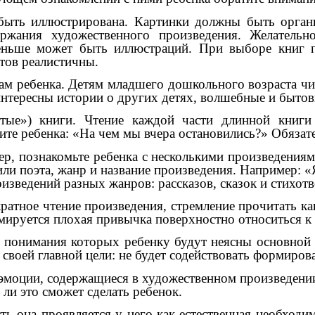
быть иллюстрирована. Картинки должны быть органи
ржания художественного произведения. Желательн
еньше может быть иллюстраций. При выборе книг 
тов реалистичны.
ам ребенка. Детям младшего дошкольного возраста чи
нтересны истории о других детях, волшебные и бытов
тые») книги. Чтение каждой части длинной книги
те ребенка: «На чем мы вчера остановились?» Обязате
ер, познакомьте ребенка с несколькими произведения
 или поэта, жанр и название произведения. Например:
зведений разных жанров: рассказов, сказок и стихот
ратное чтение произведения, стремление прочитать к
рмируется плохая привычка поверхностно относиться к 
з понимания которых ребенку будут неясны основной 
т своей главной цели: не будет содействовать формиро
 эмоции, содержащиеся в художественном произведении
ли это сможет сделать ребенок.
ь она проявляется у него как естественная необходим