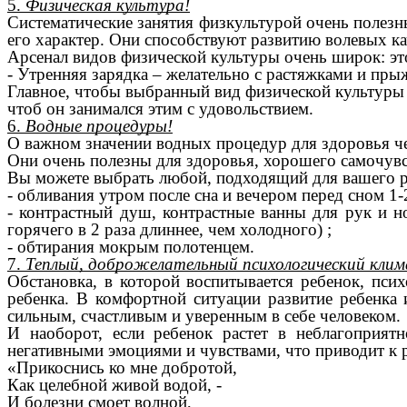
5.
Физическая культура!
Систематические занятия физкультурой очень полезны
его характер. Они способствуют развитию волевых кач
Арсенал видов физической культуры очень широк: эт
- Утренняя зарядка – желательно с растяжками и пры
Главное, чтобы выбранный вид физической культуры 
чтоб он занимался этим с удовольствием.
6.
Водные процедуры!
О важном значении водных процедур для здоровья ч
Они очень полезны для здоровья, хорошего самочувс
Вы можете выбрать любой, подходящий для вашего р
- обливания утром после сна и вечером перед сном 
- контрастный душ, контрастные ванны для рук и но
горячего в 2 раза длиннее, чем холодного) ;
- обтирания мокрым полотенцем.
7.
Теплый, доброжелательный психологический клим
Обстановка, в которой воспитывается ребенок, пси
ребенка. В комфортной ситуации развитие ребенка и
сильным, счастливым и уверенным в себе человеком.
И наоборот, если ребенок растет в неблагоприятно
негативными эмоциями и чувствами, что приводит к ра
«Прикоснись ко мне добротой,
Как целебной живой водой, -
И болезни смоет волной,