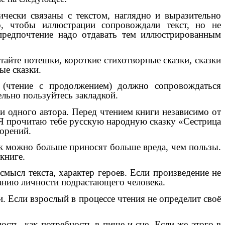
чески связаны с текстом, наглядно и выразительно
о, чтобы иллюстрации сопровождали текст, но не
предпочтение надо отдавать тем иллюстрированным
тайте потешки, короткие стихотворные сказки, сказки
ые сказки.
 (чтение с продолжением) должно сопровождаться
льно пользуйтесь закладкой.
ми одного автора. Перед чтением книги независимо от
 «Я прочитаю тебе русскую народную сказку «Сестрица
ворений.
ак можно больше приносят больше вреда, чем пользы.
книге.
смысл текста, характер героев. Если произведение не
ванию личности подрастающего человека.
. Если взрослый в процессе чтения не определит своё
ость, как потребность в пище и сне. Если же этого в