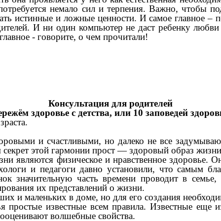
го потребуется немало сил и терпения. Важно, чтобы
ть истинные и ложные ценности. И самое главное – п
ителей. И ни один компьютер не даст ребенку любви и
главное - говорите, о чем прочитали!
Консультация для родителей
ережём здоровье с детства, или 10 заповедей здоров
зраста.
оровыми и счастливыми, но далеко не все задумывают
 секрет этой гармонии прост — здоровый образ жизни
зни являются физическое и нравственное здоровье. О
хологи и педагоги давно установили, что самым б
нок значительную часть времени проводит в семье,
рования их представлений о жизни.
их и маленьких в доме, но для его создания необход
 простые известные всем правила. Известные еще из
дооценивают волшебные свойства.