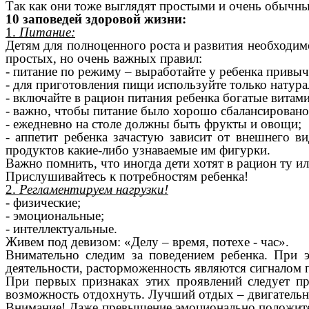
Так как они тоже выглядят простыми и очень обычны
10 заповедей здоровой жизни:
1.
Питание:
Детям для полноценного роста и развития необходим
простых, но очень важных правил:
- питание по режиму – выработайте у ребенка привыч
- для приготовления пищи используйте только натура
- включайте в рацион питания ребенка богатые вита
- важно, чтобы питание было хорошо сбалансировано:
- ежедневно на столе должны быть фрукты и овощи;
- аппетит ребенка зачастую зависит от внешнего 
продуктов какие-либо узнаваемые им фигурки.
Важно помнить, что иногда дети хотят в рацион ту ил
Прислушивайтесь к потребностям ребенка!
2.
Регламентируем нагрузки!
- физические;
- эмоциональные;
- интеллектуальные.
Живем под девизом: «Делу – время, потехе - час».
Внимательно следим за поведением ребенка. При э
деятельности, расторможенность являются сигналом 
При первых признаках этих проявлений следует пр
возможность отдохнуть. Лучший отдых – двигательна
Внимание! Даже превышение эмоционально положитель