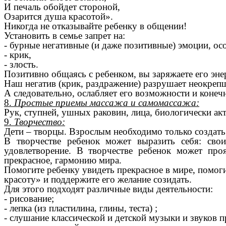
И печаль обойдет стороной,
Озарится душа красотой».
Никогда не отказывайте ребенку в общении!
Установить в семье запрет на:
- бурные негативные (и даже позитивные) эмоции, ос
- крик,
- злость.
Позитивно общаясь с ребенком, вы заряжаете его эне
Наш негатив (крик, раздражение) разрушает неокреп
А следовательно, ослабляет его возможности и конеч
8.
Простые приемы массажа и самомассажа:
Рук, ступней, ушных раковин, лица, биологически акт
9.
Творчество:
Дети – творцы. Взрослым необходимо только создать 
В творчестве ребенок может выразить себя: сво
удовлетворение. В творчестве ребенок может проя
прекрасное, гармонию мира.
Помогите ребенку увидеть прекрасное в мире, помог
красоту» и поддержите его желание созидать.
Для этого подходят различные виды деятельности:
- рисование;
- лепка (из пластилина, глины, теста) ;
- слушание классической и детской музыки и звуков 