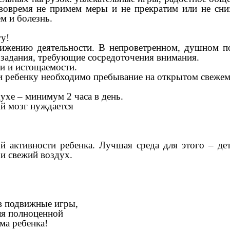
вовремя не примем меры и не прекратим или не сни
ем и болезнь.
у!
нижению деятельности. В непроветренном, душном п
о задания, требующие сосредоточения внимания.
и и истощаемости.
и ребенку необходимо пребывание на открытом свежем
духе – минимум 2 часа в день.
й мозг нуждается
й активности ребенка. Лучшая среда для этого – дет
 и свежий воздух.
 в подвижные игры,
для полноценной
зма ребенка!