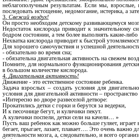
неблагополучным результатам. Если мы, взрослые, 
последовать истощение, недомогание, истерика, а зат
3.
Свежий воздух!
Он просто необходим детскому развивающемуся мозг
Недостаток кислорода приводит к значительному с
бодром состоянии, а тем более выполнять какие-либ
Нехватка кислорода приводит к быстрой утомляемост
Для хорошего самочувствия и успешной деятельност
- обязательно во время сна;
- обязательна двигательная активность на свежем воз
Помните, для нормального функционирования детски
в большом количестве кислорода.
4.
Двигательная активность!
Движение - это естественное состояние ребенка.
Задача взрослых – создать условия для двигательно
условия для двигательной активности – пространство
«Интересно во дворе развеселой детворе:
Прокатились детки с горки и берутся за ведерки,
И к песочнице бегут, и куличики пекут.
А куличики поспели, детки сели на качели… »
Пусть ваш ребенок как можно больше гуляет, играет
бегает, прыгает, лазает, плавает…. Это очень важно 
деятельности мозга, а, следовательно, и всего органи