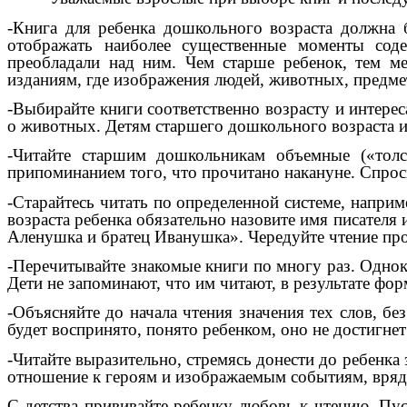
-Книга для ребенка дошкольного возраста должна 
отображать наиболее существенные моменты соде
преобладали над ним. Чем старше ребенок, тем м
изданиям, где изображения людей, животных, предме
-Выбирайте книги соответственно возрасту и интерес
о животных. Детям старшего дошкольного возраста и
-Читайте старшим дошкольникам объемные («толс
припоминанием того, что прочитано накануне. Спроси
-Старайтесь читать по определенной системе, наприм
возраста ребенка обязательно назовите имя писателя
Аленушка и братец Иванушка». Чередуйте чтение прои
-Перечитывайте знакомые книги по многу раз. Однок
Дети не запоминают, что им читают, в результате фо
-Объясняйте до начала чтения значения тех слов, бе
будет воспринято, понято ребенком, оно не достигне
-Читайте выразительно, стремясь донести до ребенка
отношение к героям и изображаемым событиям, вряд 
С детства прививайте ребенку любовь к чтению. Пуст