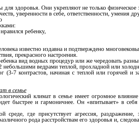
 для здоровья. Они укрепляют не только физическое 
еств, уверенности в себе, ответственности, умения др
о
жками:
нравился ребенку,
еловека известно издавна и подтверждено многовеков
твия, прекрасного настроения.
ебенка вид водных процедур или же чередовать разны
1-2 небольшими ведрами теплой, прохладной или холод
г (3-7 контрастов, начиная с теплой или горячей и 
ат в семье
хологический климат в семье имеет огромное влияние
дет быстрее и гармоничнее. Он «впитывает» в себя 
й среде, где присутствует агрессия, раздражение, 
зличного рода расстройствам его здоровья и, следоват