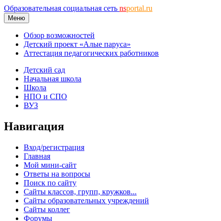
Образовательная социальная сеть
ns
portal.ru
Меню
Обзор возможностей
Детский проект «Алые паруса»
Аттестация педагогических работников
Детский сад
Начальная школа
Школа
НПО и СПО
ВУЗ
Навигация
Вход/регистрация
Главная
Мой мини-сайт
Ответы на вопросы
Поиск по сайту
Сайты классов, групп, кружков...
Сайты образовательных учреждений
Сайты коллег
Форумы