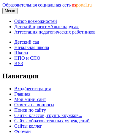
Образовательная социальная сеть
ns
portal.ru
Меню
Обзор возможностей
Детский проект «Алые паруса»
Аттестация педагогических работников
Детский сад
Начальная школа
Школа
НПО и СПО
ВУЗ
Навигация
Вход/регистрация
Главная
Мой мини-сайт
Ответы на вопросы
Поиск по сайту
Сайты классов, групп, кружков...
Сайты образовательных учреждений
Сайты коллег
Форумы