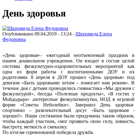
День здоровья
Опубликовано 09.04.2019 - 13:24 -
Шкромида Елена
Федоровна
«День здоровья»
–
ежегодный неотъемлемый праздник в
нашем
дошкольном учреждении.
Он входи
т в состав целой
системы физкультурно
-
оздоровительных мероприятий как
одна из
форм работы с воспитанниками ДОУ и их
родителями.
8
апреля в ДОУ прошел «День здоровья» под
девизом «Быть
здоровыми хотим
–
помогает
нам режим».
В
течение дня с детьми
проводились
гимнастика
«Мы дружим с
физкультурой»,
беседы
«Полезные продукты», «В гостях у
Мойдодыра»
,
интересные физкультминутки, НОД в игровой
форме
«Со
веты Неболейки». Завершил День здоровья
спортивно – развлекательный досуг «Быть здоровым -
хорошо!». Наши состязания были придуманы таким образом,
чтобы каждый участник, смог проявить свою силу, ловкость,
быстроту, меткость и смекалку.
По итогам соревнований победила дружба.