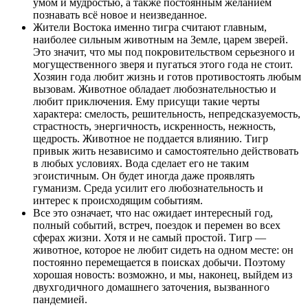
умом и мудростью, а также постоянным желанием
познавать всё новое и неизведанное.
Жители Востока именно тигра считают главным,
наиболее сильным животным на Земле, царем зверей.
Это значит, что мы под покровительством серьезного и
могущественного зверя и пугаться этого года не стоит.
Хозяин года любит жизнь и готов противостоять любым
вызовам. Животное обладает любознательностью и
любит приключения. Ему присущи такие черты
характера: смелость, решительность, непредсказуемость,
страстность, энергичность, искренность, нежность,
щедрость. Животное не поддается влиянию. Тигр
привык жить независимо и самостоятельно действовать
в любых условиях. Вода сделает его не таким
эгоистичным. Он будет иногда даже проявлять
гуманизм. Среда усилит его любознательность и
интерес к происходящим событиям.
Все это означает, что нас ожидает интересный год,
полный событий, встреч, поездок и перемен во всех
сферах жизни. Хотя и не самый простой. Тигр —
животное, которое не любит сидеть на одном месте: он
постоянно перемещается в поисках добычи. Поэтому
хорошая новость: возможно, и мы, наконец, выйдем из
двухгодичного домашнего заточения, вызванного
пандемией.