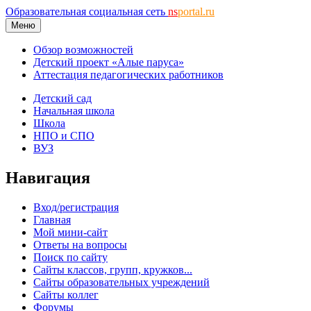
Образовательная социальная сеть
ns
portal.ru
Меню
Обзор возможностей
Детский проект «Алые паруса»
Аттестация педагогических работников
Детский сад
Начальная школа
Школа
НПО и СПО
ВУЗ
Навигация
Вход/регистрация
Главная
Мой мини-сайт
Ответы на вопросы
Поиск по сайту
Сайты классов, групп, кружков...
Сайты образовательных учреждений
Сайты коллег
Форумы