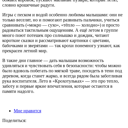
словно крошечные радуги.
Игры с песком и водой особенно любимы малышами: они не
только веселят, но и помогают развивать пальчики, учиться
сравнивать («мокро — сухо», «тёпло — холодно») и просто
радоваться тактильным ощущениям. А ещё летом в группе
много поют потешек про солнышко и дождик, читают
короткие сказки и рассматривают картинки с цветами,
бабочками и зверятами — так крохи понемногу узнают, как
прекрасен летний мир.
В такие дни главное — дать малышам возможность
удивляться и чувствовать себя в безопасности: чтобы можно
было вдоволь побегать по мягкой траве, посидеть в тени под
деревом, когда станет жарко, и всегда рядом была заботливая
рука воспитателя. Лето в «Крохотульках» — это про тепло,
заботу и первые яркие впечатления, которые остаются в
памяти надолго.
Мне нравится
Поделиться: