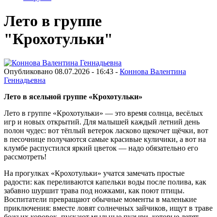
Лето в группе
"Крохотульки"
Опубликовано 08.07.2026 - 16:43 -
Коннова Валентина
Геннадьевна
Лето в ясельной группе «Крохотульки»
Лето в группе «Крохотульки» — это время солнца, весёлых
игр и новых открытий. Для малышей каждый летний день
полон чудес: вот тёплый ветерок ласково щекочет щёчки, вот
в песочнице получаются самые красивые куличики, а вот на
клумбе распустился яркий цветок — надо обязательно его
рассмотреть!
На прогулках «Крохотульки» учатся замечать простые
радости: как переливаются капельки воды после полива, как
забавно шуршит трава под ножками, как поют птицы.
Воспитатели превращают обычные моменты в маленькие
приключения: вместе ловят солнечных зайчиков, ищут в траве
божьих коровок, пускают мыльные пузыри, которые летят,