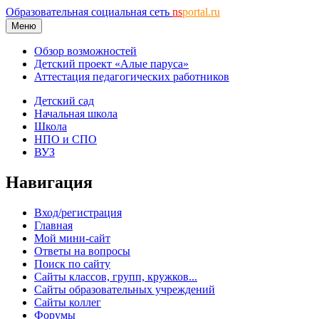
Образовательная социальная сеть
ns
portal.ru
Меню
Обзор возможностей
Детский проект «Алые паруса»
Аттестация педагогических работников
Детский сад
Начальная школа
Школа
НПО и СПО
ВУЗ
Навигация
Вход/регистрация
Главная
Мой мини-сайт
Ответы на вопросы
Поиск по сайту
Сайты классов, групп, кружков...
Сайты образовательных учреждений
Сайты коллег
Форумы