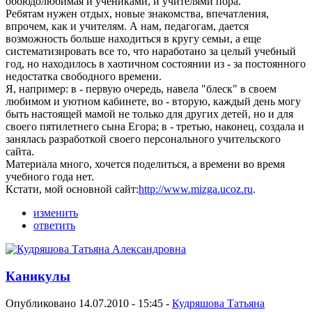
обоюдолюбимая и учениками, и учителями пора.
Ребятам нужен отдых, новые знакомства, впечатления,
впрочем, как и учителям. А нам, педагогам, дается
возможность больше находиться в кругу семьи, а еще
систематизировать все то, что наработано за целый учебный
год, но находилось в хаотичном состоянии из - за постоянного
недостатка свободного времени.
Я, например: в - первую очередь, навела "блеск" в своем
любимом и уютном кабинете, во - вторую, каждый день могу
быть настоящей мамой не только для других детей, но и для
своего пятилетнего сына Егора; в - третью, наконец, создала и
занялась разработкой своего персонального учительского
сайта.
Mатериала много, хочется поделиться, а времени во время
учебного года нет.
Кстати, мой основной сайт:
http://www.mizga.ucoz.ru
.
изменить
ответить
Каникулы
Опубликовано 14.07.2010 - 15:45 -
Кудряшова Татьяна