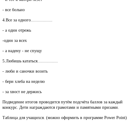
- все больно
4.Все за одного..................
- а один отрежь
-один за всех
- а надену - не спущу
5.Любишь кататься.................
- люби и саночки возить
- бери хлеба на неделю
- за хвост не держись
Подведение итогов проводится путём подсчёта баллов за каждый
конкурс. Дети награждаются грамотами и памятными призами.
Таблица для учащихся. (можно оформить в программе Power Point)