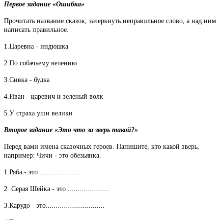
Первое задание «Ошибка»
Прочитать название сказок, зачеркнуть неправильное слово, а над ним
написать правильное.
1.Царевна - индюшка
2.По собачьему велению
3.Сивка - будка
4.Иван - царевич и зеленый волк
5.У страха уши велики
Второе задание «Это что за зверь такой?»
Перед вами имена сказочных героев. Напишите, кто какой зверь,
например: Чичи - это обезьянка.
1.Ряба - это .....................
2 .Серая Шейка - это .....................
3.Карудо - это..............................