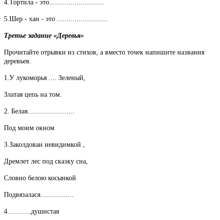
4.Тортила - это............................
5.Шер - хан - это ..........................
Третье задание «Деревья»
Прочитайте отрывки из стихов, а вместо точек напишите названия
деревьев.
1.У лукоморья .... Зеленый,
Златая цепь на том.
2. Белая........................
Под моим окном
3.Заколдован невидимкой ,
Дремлет лес под сказку сна,
Словно белою косынкой
Подвязалася.................
4............душистая