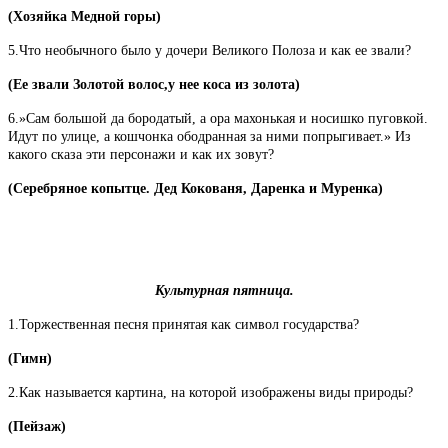
(Хозяйка Медной горы)
5.Что необычного было у дочери Великого Полоза и как ее звали?
(Ее звали Золотой волос,у нее коса из золота)
6.»Сам большой да бородатый, а ора махонькая и носишко пуговкой.
Идут по улице, а кошчонка ободранная за ними попрыгивает.» Из
какого сказа эти персонажи и как их зовут?
(Серебряное копытце. Дед Кокованя, Даренка и Муренка)
Культурная пятница.
1.Торжественная песня принятая как символ государства?
(Гимн)
2.Как называется картина, на которой изображены виды природы?
(Пейзаж)