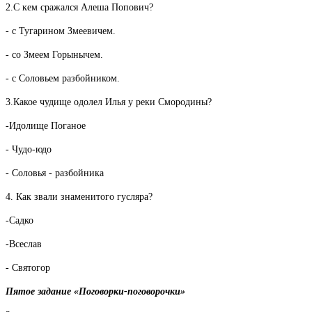
2.С кем сражался Алеша Попович?
- с Тугарином Змеевичем.
- со Змеем Горынычем.
- с Соловьем разбойником.
3.Какое чудище одолел Илья у реки Смородины?
-Идолище Поганое
- Чудо-юдо
- Соловья - разбойника
4. Как звали знаменитого гусляра?
-Садко
-Всеслав
- Святогор
Пятое задание «Поговорки-поговорочки»