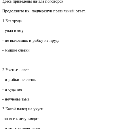
Здесь приведены начала поговорок
Продолжите их, подчеркнув правильный ответ.
1.Без труда...........
- упал в яму
- не выловишь и рыбку из пруда
- мышке слезки
2.Ученье - свет........
- и рыбки не съешь
- и суда нет
- неученье тьма
3.Какой палец не укуси...........
-он все к лесу глядит
- и тот к матери лезет