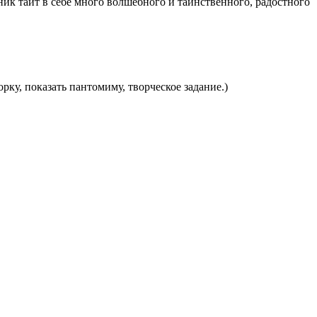
ник таит в себе много волшебного и таинственного, радостного
орку, показать пантомиму, творческое задание.)