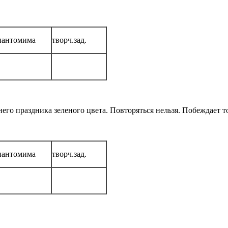
пантомима
творч.зад.
го праздника зеленого цвета. Повторяться нельзя. Побеждает то
пантомима
творч.зад.