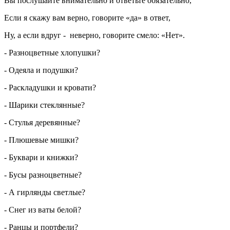
Вы послушайте внимательно и ответьте обязательно,
Если я скажу вам верно, говорите «да» в ответ,
Ну, а если вдруг - неверно, говорите смело: «Нет».
- Разноцветные хлопушки?
- Одеяла и подушки?
- Раскладушки и кровати?
- Шарики стеклянные?
- Стулья деревянные?
- Плюшевые мишки?
- Буквари и книжки?
- Бусы разноцветные?
- А гирлянды светлые?
- Снег из ваты белой?
- Ранцы и портфели?