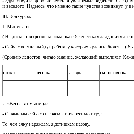
- Здравствуйте, дорогие ребята и уважаемые родители. Сегодн
и веселого. Надеюсь, что именно такие чувства возникнут у ва
III. Конкурсы.
1. Минифанты.
( На доске прикреплена ромашка с 6 лепестками-заданиями: спеть
- Сейчас ко мне выйдут ребята, у которых красные билеты. ( 6 
(Срываю лепесток, читаю задание, желающий выполняет. Каждо
стихи
песенка
загадка
скороговорка
2. «Веселая путаница».
- С вами мы сейчас сыграем в интересную игру:
То, чем елку наряжаем, я детишкам назову.