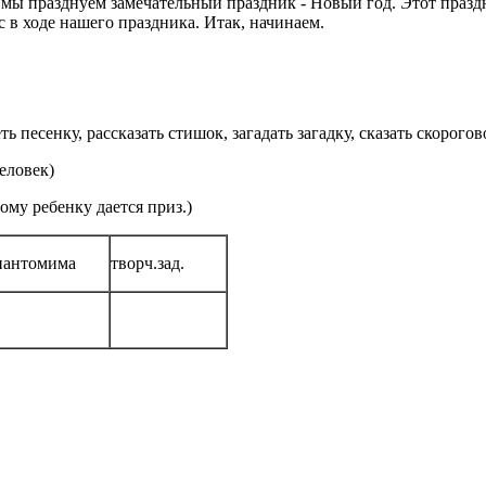
я мы празднуем замечательный праздник - Новый год. Этот празд
с в ходе нашего праздника. Итак, начинаем.
 песенку, рассказать стишок, загадать загадку, сказать скорогов
человек)
му ребенку дается приз.)
пантомима
творч.зад.