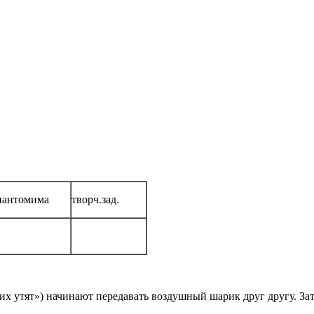
пантомима
творч.зад.
ких утят») начинают передавать воздушный шарик друг другу. За