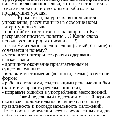
письмо, включающие слова, которые встретятся в
тексте изложения и с которыми работали на
предыдущих уроках.
Кроме того, на уроках выполняются
упражнения, рассчитанные на освоение норм
литературного языка:
- прочитайте текст, ответьте на вопросы ( Как
раскрывает писатель понятие …? Какие слова
использует автор для описания …?)
- с какими из данных слов слово (самый, больше) не
сочетается и почему?
- устраните повторы, сохраняя содержание
высказывания.
- допишите окончание прилагательных и
существительных;
- вставьте местоимение (который, самый) в нужной
форме;
- работа с текстами, содержащими речевые ошибки
(найти и исправить речевые ошибки);
- исправьте ошибки в употреблении местоимений.
Такой недельный подготовительный период
оказывает положительное влияние на полноту,
правильность и последовательность изложений.
Полезность проведения всех перечисленных видов
работ отмечается многими методистами, которые