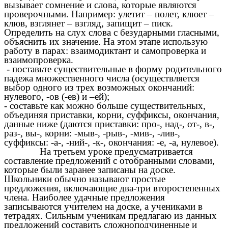
вызывает сомнение и слова, которые являются
проверочными. Например: улетит – полет, клюет –
клюв, взглянет – взгляд, запищит – писк.
Определить на слух слова с безударными гласными,
объяснить их значение. На этом этапе использую
работу в парах: взаимодиктант и самопроверка и
взаимопроверка.
- поставьте существительные в форму родительного
падежа множественного числа (осуществляется
выбор одного из трех возможных окончаний:
нулевого, -ов (-ев) и –ей);
- составьте как можно больше существительных,
объединяя приставки, корни, суффиксы, окончания,
данные ниже (даются приставки: про-, над-, от-, в-,
раз-, вы-, корни: -мыв-, -рыв-, -мив-, -лив-,
суффиксы: -а-, -ний-, -к-, окончания: -е, -а, нулевое).
На третьем уроке предусматривается
составление предложений с отобранными словами,
которые были заранее записаны на доске.
Школьники обычно называют простые
предложения, включающие два-три второстепенных
члена. Наиболее удачные предложения
записываются учителем на доске, а учениками в
тетрадях. Сильным ученикам предлагаю из данных
предложений составить сложноподчиненные и