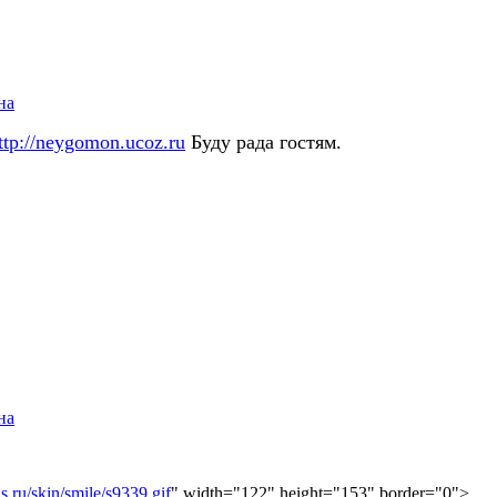
на
ttp://neygomon.ucoz.ru
Буду рада гостям.
на
.ru/skin/smile/s9339.gif
" width="122" height="153" border="0">