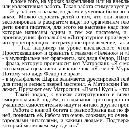
Кроме того, на уроках закрепления или на внеклас
или коллективная работа. Такая работа стимулирует
Эту работу я начала, когда мои ученики были во вт
иначе. Можно спросить детей о том, что они знают,
экспонировать в раскрытом виде: по фрагментам тек
дети книги писателя, для этого на выставке надо п
которые написаны одним и тем же писателем, и 
произведения: фотоальбом «Литературное произведе
интерпретирующих литературное произведение, так и 
Так, например на уроке внеклассного чтения «
Простоквашино» и сравнить с главами «Телёнок» и «
- в мультфильме нет фрагмента, как дядя Фёдор, Ша
- фраза, которую произносит кот Матроскин: «Я с мое
это находка сценариста, а в книге так: «Я с моей Мурк
Потому что дядя Федор не прав».
- в мультфильме Шарик занимается дрессировкой тел
для птиц и лесных зверей мастерил. А Матроскин Гав
лежит. Прикажет ему Матроскин: «Взять! Куси!» - тот
Такой подход к урокам литературного и внекласс
эмоциональный подъём, отгадывание кроссвордов ст
учащиеся самостоятельно ищут и читают другие прои
Работа с книгой богата и разнообразна как по фор
ней, понимать её. Работа эта очень сложная, но очен
взрослыми читателями, и какими людьми. Подтверж
который мы можем ему сделать”.