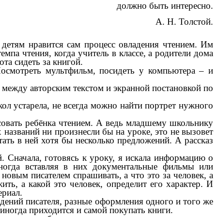
должно быть интересно.
А. Н. Толстой.
детям нравится сам процесс овладения чтением. Им
мпа чтения, когда учитель в классе, а родители дома
ота сидеть за книгой.
Посмотреть мультфильм, посидеть у компьютера – и
 между авторским текстом и экранной постановкой по
л устарела, не всегда можно найти портрет нужного
овать ребёнка чтением. А ведь младшему школьнику
 названий ни произнесли бы на уроке, это не вызовет
тать в ней хотя бы несколько предложений. А рассказ
 Сначала, готовясь к уроку, я искала информацию о
иногда вставляя в них документальные фильмы или
 новым писателем спрашивать, а что это за человек, а
ть, а какой это человек, определит его характер. И
ериал.
дений писателя, разные оформления одного и того же
 иногда приходится и самой покупать книги.