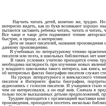
Научить читать детей, конечно же, трудно. Но ещ
интересно видеть, как из букв возникают хорошо зна
пытаются заставить ребенка читать, читать и читать, 
Все чаще и чаще дети подменяют чтение авторског
быстрее, и проще, и интереснее.
Дети не знают писателей, названия произведения и 
данному произведению.
В учебниках по литературному чтению практически 
писателя или поэта, в школьных библиотеках нет книг
В таких условиях учителю приходится очень трудн
необходима наглядность при изучении новых явлений.
у младшего школьника такого интереса, как книга, к
об интересных фактах биографии писателя служит сти
На уроках литературного и внеклассного чтения я 
писателе в Интернете: факты биографии, портрет
аудиозапись с голосом писателя. И учащимся стало ин
чем он интересовался, а он ещё жив. Сначала я пре
только после высказанных детьми предположений, п
Труднее приходится с организацией выставки книг. 
произведения, приходится посетить несколько библиот