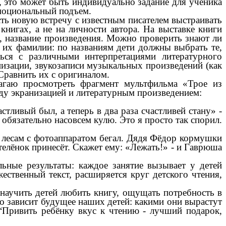
 это может быть индивидуально задание для ученика
эмоциональный подъем.
ть новую встречу с известным писателем выстраивать
книгах, а не на личности автора. На выставке книги
я, название произведения. Можно проверить знают ли
в их фамилии: по названиям дети должны выбрать те,
ься с различными интерпретациями литературного
изации, звукозаписи музыкальных произведений (как
Сравнить их с оригиналом.
гаю просмотреть фрагмент мультфильма «Трое из
жду экранизацией и литературным произведением:
стливый был, а теперь в два раза счастливей стану» -
её обязательно насовсем кулю. Это я просто так спорил.
о лесам с фотоаппаратом бегал. Дядя Фёдор кормушки
телёнок принесёт. Скажет ему: «Лежать!» - и Гаврюша
ные результаты: каждое занятие вызывает у детей
ственный текст, расширяется круг детского чтения,
научить детей любить книгу, ощущать потребность в
ого зависит будущее наших детей: какими они вырастут
“Привить ребёнку вкус к чтению - лучший подарок,