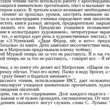
сном чтении часто использую работу с кроссвордами,
 учащихся внимательно прочитывать текст и вызывает 
ором классе. В третьем классе возникает необходимос
 помнят из прошлых уроков, заострять внимание на 
ста и иллюстрациям ученики определяют имя писател
оместить книги разных авторов, предварительно закры
назвать его имя. Предлагаю учащимся познакомит
ние в иллюстрациях художников», литературные экран
тех, о которых идет речь в художественных текстах). 
Э.Успенский. «Дядя Фёдор, пёс и кот»» предла
Посылка» из книги. Дети замечают несоответствие ме
рик и Матроскин придумывали кличку телёнку;
й Муркой теперь ни за что не расстанусь. Я и так сча
ой теперь ни за что не расстанусь, - говорит кот. – Я 
ёнка, а по книге это делает кот Матроскин. «Шарик п
рюшу обучал. Учил его всему. Палку в воду бросит, а 
 сразу бежит и бодаться начинает.»
ного чтения, использование ИКТ, дает положитель
имулирует учащихся внимательно прочитывать художе
зведения писателей.
ме, так и его содержанию. Долг каждого педагога - 
ь важная и её нужно проводить систематически. От эт
дением сказанного могут служить слова С. Лупана: 