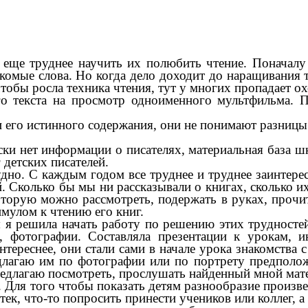
е труднее научить их полюбить чтение. Поначалу 
комые слова. Но когда дело доходит до наращивания те
чтобы росла техника чтения, тут у многих пропадает ох
о текста на просмотр одноименного мультфильма. 
его истинного содержания, они не понимают разницы
нет информации о писателях, материальная база шко
 детских писателей.
о. С каждым годом все труднее и труднее заинтерес
 Сколько бы мы ни рассказывали о книгах, сколько их
оторую можно рассмотреть, подержать в руках, прочи
мулом к чтению его книг.
решила начать работу по решению этих трудностей.
ы, фотографии. Составляла презентации к урокам, 
тереснее, они стали сами в начале урока знакомства с
длагаю им по фотографии или по портрету предположи
редлагаю посмотреть, прослушать найденный мной мат
Для того чтобы показать детям разнообразие произве
ек, что-то попросить принести учеников или коллег, а