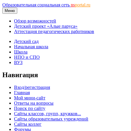
Образовательная социальная сеть
ns
portal.ru
Меню
Обзор возможностей
Детский проект «Алые паруса»
Аттестация педагогических работников
Детский сад
Начальная школа
Школа
НПО и СПО
ВУЗ
Навигация
Вход/регистрация
Главная
Мой мини-сайт
Ответы на вопросы
Поиск по сайту
Сайты классов, групп, кружков...
Сайты образовательных учреждений
Сайты коллег
Форумы