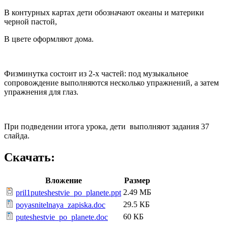
В контурных картах дети обозначают океаны и материки
черной пастой,
В цвете оформляют дома.
Физминутка состоит из 2-х частей: под музыкальное
сопровождение выполняются несколько упражнений, а затем
упражнения для глаз.
При подведении итога урока, дети выполняют задания 37
слайда.
Скачать:
Вложение
Размер
2.49 МБ
pril1puteshestvie_po_planete.ppt
29.5 КБ
poyasnitelnaya_zapiska.doc
60 КБ
puteshestvie_po_planete.doc