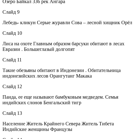
Озеро Байкал 336 рек Ангара
Слайд 9
Лебедь- кликун Серые журавли Сова – лесной хищник Орёл
Слайд 10
Лиса на охоте Главным образом барсуки обитают в лесах
Евразии . Большеглазый долгопят
Слайд 11
Такие обезьяны обитают в Индонезии . Обитательница
индонезийских лесов Орангутанг Макака
Слайд 12
Панда, ее еще называют бамбуковым медведем. Семья
индийских слонов Бенгальский тигр
Слайд 13
Население Житель Крайнего Севера Житель Тибета
Индийские женщины Французы