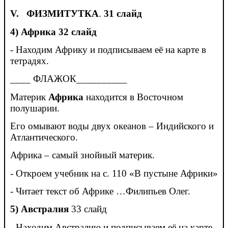
V.
ФИЗМИТУТКА
.
31 слайд
4)
Африка 32 слайд
- Находим Африку и подписываем её на карте в
тетрадях.
____ ФЛАЖОК__________
Материк
Африка
находится в Восточном
полушарии.
Его омывают воды двух океанов – Индийского и
Атлантического.
Африка – самый знойный материк.
- Откроем учебник на с. 110 «В пустыне Африки»
- Читает текст об Африке …Филипьев Олег.
5) Австралия
33 слайд
- Находим Австралию и подписываем её на карте