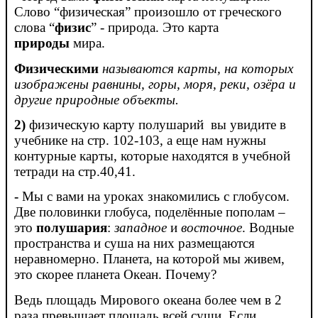
Слово “физическая” произошло от греческого
слова “
физис
” - природа. Это карта
природы
мира.
Физическими
называются карты, на которых
изображены равнины, горы, моря, реки, озёра и
другие природные объекты.
2)
физическую карту полушарий вы увидите в
учебнике на стр. 102-103, а еще нам нужны
контурные карты, которые находятся в учебной
тетради на стр.40,41.
-
Мы с вами на уроках знакомились с глобусом.
Две половинки глобуса, поделённые пополам –
это
полушария
:
западное
и
восточное
. Водные
пространства и суша на них размещаются
неравномерно. Планета, на которой мы живем,
это скорее планета Океан. Почему?
Ведь площадь Мирового океана более чем в 2
раза превышает площадь всей суши. Если