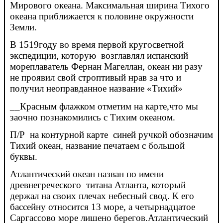
Мирового океана. Максимальная ширина Тихого
океана приближается к половине окружности
Земли.
В 1519году во время первой кругосветной
экспедиции, которую возглавлял испанский
мореплаватель Фернан Магеллан, океан ни разу
не проявил свой строптивый нрав за что и
получил неоправданное название «Тихий»
__Красным флажком отметим на карте,что мы
заочно познакомились с Тихим океаном.
П/Р на контурной карте синей ручкой обозначим
Тихий океан, название печатаем с большой
буквы.
Атлантический океан назван по имени
древнегреческого титана Атланта, который
держал на своих плечах небесный свод. К его
бассейну относится 13 море, а четырнадцатое
Саргассово море лишено берегов.Атлантический