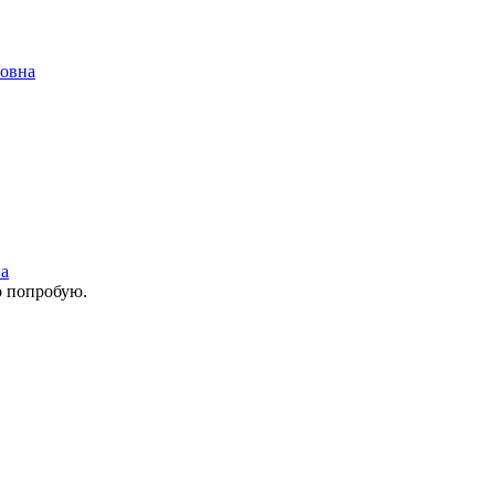
овна
а
о попробую.