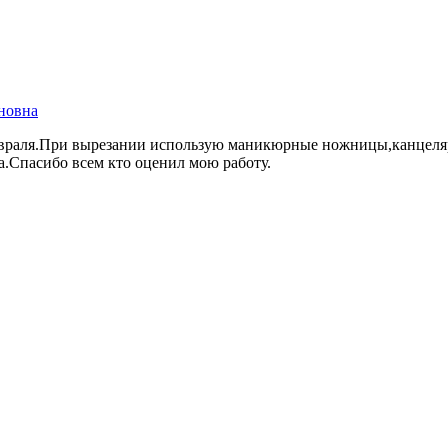
новна
враля.При вырезании использую маникюрные ножницы,канцелярс
.Спасибо всем кто оценил мою работу.