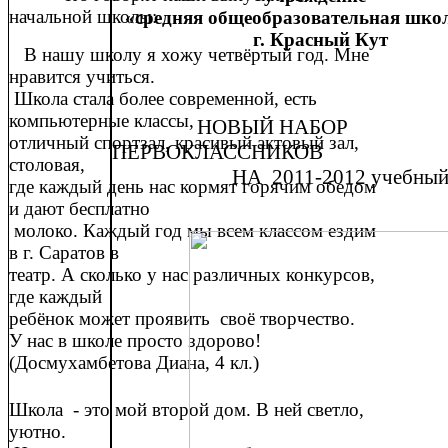
начальной школы:
«средняя общеобразовательная шко
г. Красный Кут
В нашу школу я хожу четвёртый год. Мне
нравится учиться.
Школа стала более современной, есть
компьютерные классы,
НОВЫЙ НАБОР
отличный спортзал, красивый актовый зал,
ПЕРВОКЛАССНИКОВ
столовая,
НА 2011-2012 учебный 
где каждый день нас кормят горячим обедом
и дают бесплатно
молоко. Каждый год мы всем классом ездим
в г. Саратов в
театр. А сколько у нас различных конкурсов,
где каждый
ребёнок может проявить своё творчество.
У нас в школе просто здорово!
(Досмухамбетова Диана, 4 кл.)
Школа - это мой второй дом. В ней светло,
уютно.