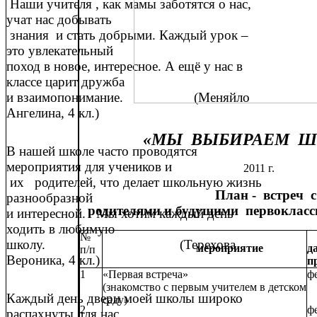
Наши учителя , как мамы заботятся о нас,
учат нас добывать
знания и стать добрыми. Каждый урок –
это увлекательный
поход в новое, интересное. А ещё у нас в
классе царит дружба
и взаимопонимание. (Меняйло
Ангелина, 4 кл.)
«МЫ ВЫБИРАЕМ ШК
В нашей школе часто проводятся
мероприятия для учеников и
2011 г.
их родителей, что делает школьную жизнь
План - встреч с
разнообразной
родителями и будущими первокласс
и интересной. Мы хотим каждый день
ходить в любимую
№
школу. (Терехова
мероприятие
д
п/п
Вероника, 4 кл.)
п
1
«Первая встреча»
ф
(знакомство с первым учителем в детском
Каждый день двери моей школы широко
саду)
2
ф
распахнуты для нас.