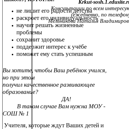
Krkut-sosh.1.edusite.r
Консультации по всем интересующ
не лишит его радости детства
(ежедневно, по телефону 5-
раскроет его индивидуальность
Мельникова Наталья Владимировна
научит решать жизненные
проблемы
сохранит здоровье
поддержит интерес к учёбе
поможет ему стать успешным
Вы хотите, чтобы Ваш ребёнок учился,
но при этом
получил качественное развивающее
образование?
ДА!
В таком случае Вам нужна МОУ -
СОШ № 1
Учителя, которые ждут Ваших детей и