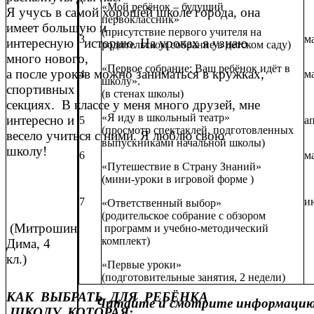
«Мой ребёнок – будущий
Я учусь в самой хорошей школе города, она
первоклассник»
имеет большую и
(присутствие первого учителя на
3
м
интересную историю. На уроках я узнаю
родительском собрание в детском саду)
много нового,
«Первое собрание: Ваш ребёнок идёт в
а после уроков можно заниматься в кружках,
4
м
школу».
спортивных
(в стенах школы)
секциях. В классе у меня много друзей, мне
«Я иду в школьный театр»
интересно и
5
а
(просмотр спектаклей, подготовленных
весело учиться с ними. Я люблю свою
выпускниками начальной школы)
школу!
6
м
«Путешествие в Страну Знаний»
(мини-уроки в игровой форме )
7
и
«Ответственный выбор»
(родительское собрание с обзором
(Митрошин
программ и учебно-методический
комплект)
Дима, 4
кл.)
«Первые уроки»
(подготовительные занятия, 2 недели)
КАК ВЫБРАТЬ ДЛЯ РЕБЁНКА
Читайте и смотрите информацию 
ШКОЛУ, КОТОРАЯ: