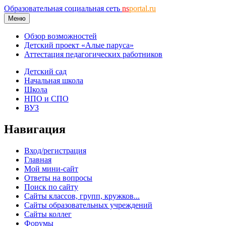
Образовательная социальная сеть
ns
portal.ru
Меню
Обзор возможностей
Детский проект «Алые паруса»
Аттестация педагогических работников
Детский сад
Начальная школа
Школа
НПО и СПО
ВУЗ
Навигация
Вход/регистрация
Главная
Мой мини-сайт
Ответы на вопросы
Поиск по сайту
Сайты классов, групп, кружков...
Сайты образовательных учреждений
Сайты коллег
Форумы