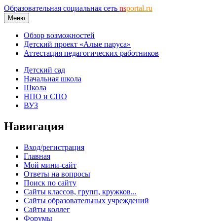
Образовательная социальная сеть
ns
portal.ru
Меню
Обзор возможностей
Детский проект «Алые паруса»
Аттестация педагогических работников
Детский сад
Начальная школа
Школа
НПО и СПО
ВУЗ
Навигация
Вход/регистрация
Главная
Мой мини-сайт
Ответы на вопросы
Поиск по сайту
Сайты классов, групп, кружков...
Сайты образовательных учреждений
Сайты коллег
Форумы