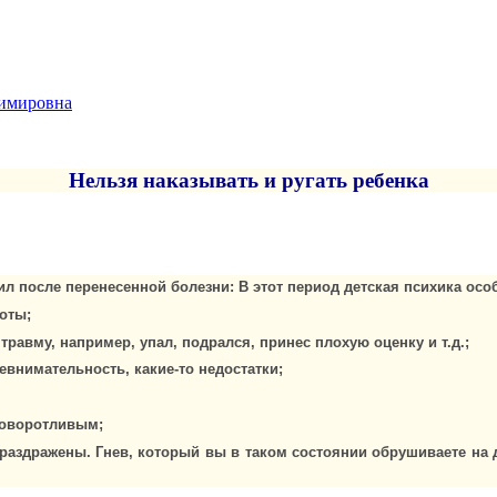
димировна
Нельзя наказывать и ругать ребенка
сил после перенесенной болезни: В этот период детская психика ос
боты;
равму, например, упал, подрался, принес плохую оценку и т.д.;
евнимательность, какие-то недостатки;
поворотливым;
раздражены. Гнев, который вы в таком состоянии обрушиваете на д