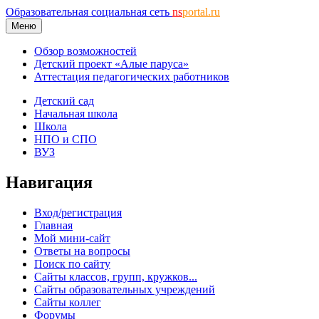
Образовательная социальная сеть
ns
portal.ru
Меню
Обзор возможностей
Детский проект «Алые паруса»
Аттестация педагогических работников
Детский сад
Начальная школа
Школа
НПО и СПО
ВУЗ
Навигация
Вход/регистрация
Главная
Мой мини-сайт
Ответы на вопросы
Поиск по сайту
Сайты классов, групп, кружков...
Сайты образовательных учреждений
Сайты коллег
Форумы