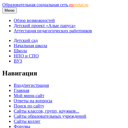
Образовательная социальная сеть
ns
portal.ru
Меню
Обзор возможностей
Детский проект «Алые паруса»
Аттестация педагогических работников
Детский сад
Начальная школа
Школа
НПО и СПО
ВУЗ
Навигация
Вход/регистрация
Главная
Мой мини-сайт
Ответы на вопросы
Поиск по сайту
Сайты классов, групп, кружков...
Сайты образовательных учреждений
Сайты коллег
Форумы