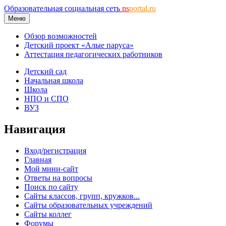
Образовательная социальная сеть
ns
portal.ru
Меню
Обзор возможностей
Детский проект «Алые паруса»
Аттестация педагогических работников
Детский сад
Начальная школа
Школа
НПО и СПО
ВУЗ
Навигация
Вход/регистрация
Главная
Мой мини-сайт
Ответы на вопросы
Поиск по сайту
Сайты классов, групп, кружков...
Сайты образовательных учреждений
Сайты коллег
Форумы