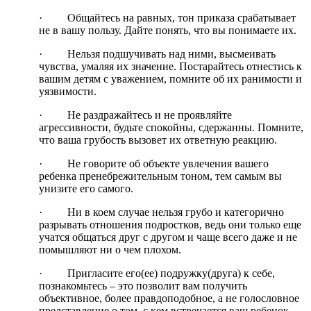
· Общайтесь на равных, тон приказа срабатывает
не в вашу пользу. Дайте понять, что вы понимаете их.
· Нельзя подшучивать над ними, высмеивать
чувства, умаляя их значение. Постарайтесь отнестись к
вашим детям с уважением, помните об их ранимости и
уязвимости.
· Не раздражайтесь и не проявляйте
агрессивности, будьте спокойны, сдержанны. Помните,
что ваша грубость вызовет их ответную реакцию.
· Не говорите об объекте увлечения вашего
ребенка пренебрежительным тоном, тем самым вы
унизите его самого.
· Ни в коем случае нельзя грубо и категорично
разрывать отношения подростков, ведь они только еще
учатся общаться друг с другом и чаще всего даже и не
помышляют ни о чем плохом.
· Пригласите его(ее) подружку(друга) к себе,
познакомьтесь – это позволит вам получить
объективное, более правдоподобное, а не голословное
представление о том, с кем встречается ваш ребенок.