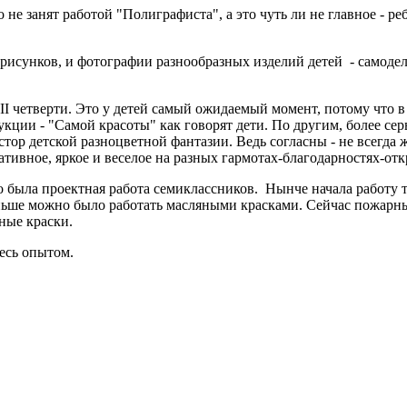
о не занят работой "Полиграфиста", а это чуть ли не главное - р
рисунков, и фотографии разнообразных изделий детей - самоде
 II четверти. Это у детей самый ожидаемый момент, потому что 
ции - "Самой красоты" как говорят дети. По другим, более серь
стор детской разноцветной фантазии. Ведь согласны - не всег
ативное, яркое и веселое на разных гармотах-благодарностях-от
то была проектная работа семиклассников. Нынче начала работу 
ньше можно было работать масляными красками. Сейчас пожарны
ные краски.
тесь опытом.