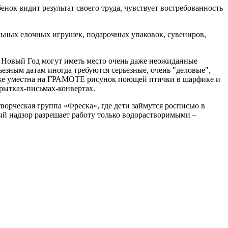
ебенок видит результат своего труда, чувствует востребованность
льных елочных игрушек, подарочных упаковок, сувениров,
в Новый Год могут иметь место очень даже неожиданные
езным датам иногда требуются серьезные, очень "деловые",
да же уместна на ГРАМОТЕ рисунок поющей птички в шарфике и
крытках-письмах-конвертах.
творческая группа «Фреска», где дети займутся росписью в
й надзор разрешает работу только водорастворимыми –