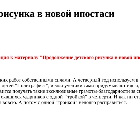
рисунка в новой ипостаси
ция к материалу "Продолжение детского рисунка в новой ип
ких работ собственными силами. А четвертый год используем в
у детей "Полиграфист", и мои ученики сами придумывают идею,
вится получать такие эксклюзивные грамоты-благодарности за с
тоявшихся ударников с одной "тройкой" в четверти. И как ни ст
я вовсю. А потом с одной "тройкой" недолго расправиться.