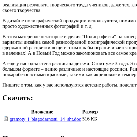
реализация результата творческого труда учеников, даже тех, кт
своего творчества.
В дизайне полиграфической продукции используются, помимо 
просто художественных фотографий и т. д.
В этом материале некоторые изделия "Полиграфиста" на конец
варианты дизайна самой разнообразной полиграфической продук
сдержанной расцветки вещи и этим как бы ограничивается про
в валенках! А в Новый Год можно закомпоновать все самое кре
А еще у нас одна стена расписана детьми. Стоит уже 3 года. Э
большом формате – панно различные и настоящие росписи. Ра
пожаробезопасными красками, такими как акриловые и темпер
Пишите о том, как у вас используются детские работы, подели
Скачать:
Вложение
Размер
516 КБ
gramoty_i_blagodarnosti_14_sht.doc